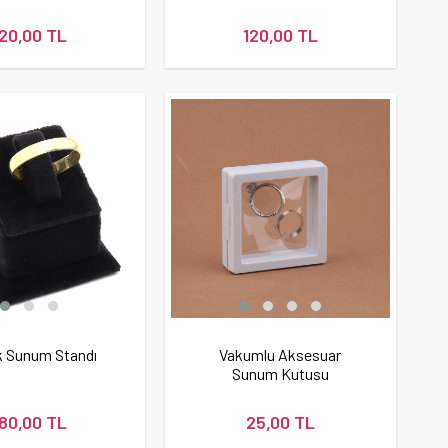
120,00 TL
120,00 TL
 Sunum Standı
Vakumlu Aksesuar
Sunum Kutusu
180,00 TL
25,00 TL