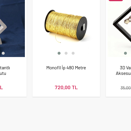
antlı
Monofil İp 480 Metre
3D Va
utu
Aksesu
TL
720,00 TL
35,00