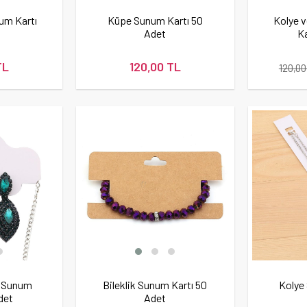
um Kartı
Küpe Sunum Kartı 50
Kolye v
t
Adet
Ka
TL
120,00 TL
120,00
e Sunum
Bileklik Sunum Kartı 50
Kolye
det
Adet