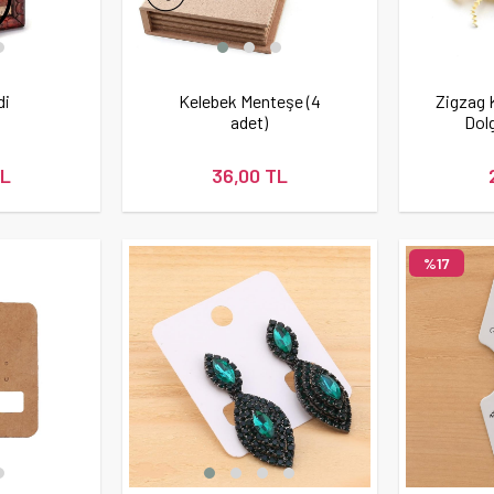
di
Kelebek Menteşe (4
Zigzag K
adet)
Dol
TL
36,00 TL
%17