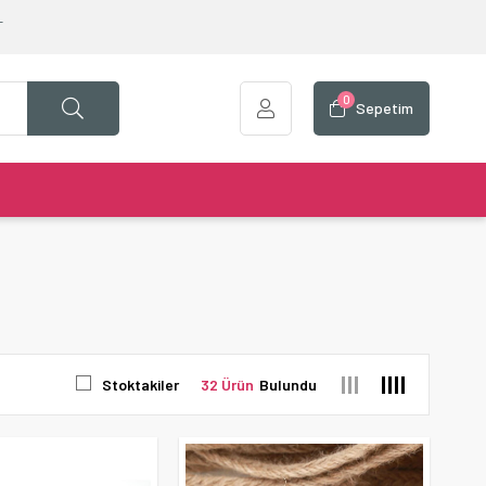
T
0
Sepetim
Stoktakiler
32 Ürün