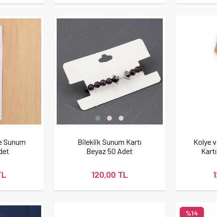
ye Sunum
Bileklik Sunum Kartı
Kolye v
det
Beyaz 50 Adet
Kartı
TL
120,00 TL
%14