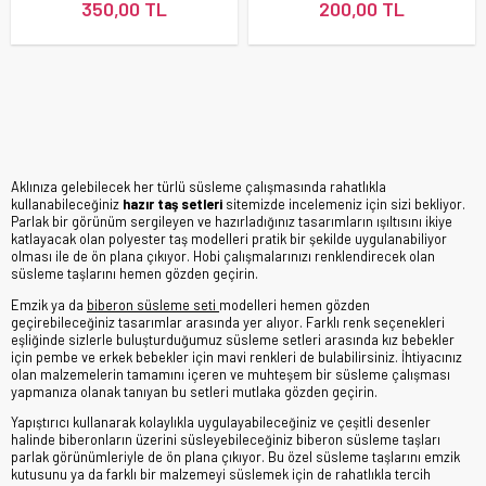
350,00 TL
200,00 TL
Aklınıza gelebilecek her türlü süsleme çalışmasında rahatlıkla
kullanabileceğiniz
hazır taş setleri
sitemizde incelemeniz için sizi bekliyor.
Parlak bir görünüm sergileyen ve hazırladığınız tasarımların ışıltısını ikiye
katlayacak olan polyester taş modelleri pratik bir şekilde uygulanabiliyor
olması ile de ön plana çıkıyor. Hobi çalışmalarınızı renklendirecek olan
süsleme taşlarını hemen gözden geçirin.
Emzik ya da
biberon süsleme seti
modelleri hemen gözden
geçirebileceğiniz tasarımlar arasında yer alıyor. Farklı renk seçenekleri
eşliğinde sizlerle buluşturduğumuz süsleme setleri arasında kız bebekler
için pembe ve erkek bebekler için mavi renkleri de bulabilirsiniz. İhtiyacınız
olan malzemelerin tamamını içeren ve muhteşem bir süsleme çalışması
yapmanıza olanak tanıyan bu setleri mutlaka gözden geçirin.
Yapıştırıcı kullanarak kolaylıkla uygulayabileceğiniz ve çeşitli desenler
halinde biberonların üzerini süsleyebileceğiniz biberon süsleme taşları
parlak görünümleriyle de ön plana çıkıyor. Bu özel süsleme taşlarını emzik
kutusunu ya da farklı bir malzemeyi süslemek için de rahatlıkla tercih