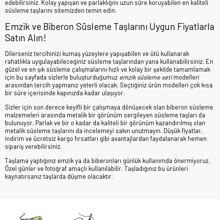
edebilirsiniz. Kolay yapışan ve parlaklığını uzun süre koruyabilen en kaliteli
süsleme taşlarını sitemizden temin edin.
Emzik ve Biberon Süsleme Taşlarını Uygun Fiyatlarla
Satın Alın!
Dilerseniz tercihinizi kumaş yüzeylere yapışabilen ve ütü kullanarak
rahatlıkla uygulayabileceğiniz süsleme taşlarından yana kullanabilirsiniz. En
güzel ve en şık süsleme çalışmalarını hızlı ve kolay bir şekilde tamamlamak
için bu sayfada sizlerle buluşturduğumuz
emzik süsleme seti
modelleri
arasından tercih yapmanız yeterli olacak. Seçtiğiniz ürün modelleri çok kısa
bir süre içerisinde kapınızda kadar ulaşıyor.
Sizler için son derece keyifli bir çalışmaya dönüşecek olan biberon süsleme
malzemeleri arasında metalik bir görünüm sergileyen süsleme taşları da
bulunuyor. Parlak ve bir o kadar da kaliteli bir görünüm kazandırılmış olan
metalik süsleme taşlarını da incelemeyi sakın unutmayın. Düşük fiyatlar,
indirim ve ücretsiz kargo fırsatları gibi avantajlardan faydalanarak hemen
sipariş verebilirsiniz.
Taşlama yaptığınız emzik ya da biberonları günlük kullanımda önermiyoruz.
Özel günler ve fotoğraf amaçlı kullanılabilir. Taşladığınız bu ürünleri
kaynatırsanız taşlarda düşme olacaktır.