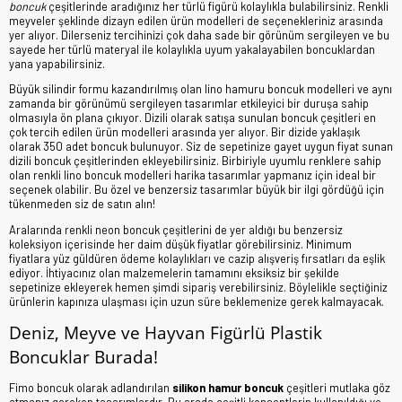
boncuk
çeşitlerinde aradığınız her türlü figürü kolaylıkla bulabilirsiniz. Renkli
meyveler şeklinde dizayn edilen ürün modelleri de seçenekleriniz arasında
yer alıyor. Dilerseniz tercihinizi çok daha sade bir görünüm sergileyen ve bu
sayede her türlü materyal ile kolaylıkla uyum yakalayabilen boncuklardan
yana yapabilirsiniz.
Büyük silindir formu kazandırılmış olan lino hamuru boncuk modelleri ve aynı
zamanda bir görünümü sergileyen tasarımlar etkileyici bir duruşa sahip
olmasıyla ön plana çıkıyor. Dizili olarak satışa sunulan boncuk çeşitleri en
çok tercih edilen ürün modelleri arasında yer alıyor. Bir dizide yaklaşık
olarak 350 adet boncuk bulunuyor. Siz de sepetinize gayet uygun fiyat sunan
dizili boncuk çeşitlerinden ekleyebilirsiniz. Birbiriyle uyumlu renklere sahip
olan renkli lino boncuk modelleri harika tasarımlar yapmanız için ideal bir
seçenek olabilir. Bu özel ve benzersiz tasarımlar büyük bir ilgi gördüğü için
tükenmeden siz de satın alın!
Aralarında renkli neon boncuk çeşitlerini de yer aldığı bu benzersiz
koleksiyon içerisinde her daim düşük fiyatlar görebilirsiniz. Minimum
fiyatlara yüz güldüren ödeme kolaylıkları ve cazip alışveriş fırsatları da eşlik
ediyor. İhtiyacınız olan malzemelerin tamamını eksiksiz bir şekilde
sepetinize ekleyerek hemen şimdi sipariş verebilirsiniz. Böylelikle seçtiğiniz
ürünlerin kapınıza ulaşması için uzun süre beklemenize gerek kalmayacak.
Deniz, Meyve ve Hayvan Figürlü Plastik
Boncuklar Burada!
Fimo boncuk olarak adlandırılan
silikon hamur boncuk
çeşitleri mutlaka göz
atmanız gereken tasarımlardır. Bu arada çeşitli konseptlerin kullanıldığı ve