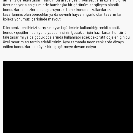
üzerinde yer alan çizimlerle bambaşka bir görünüm sergileyen plastik
boncukları da sizlerle buluşturuyoruz. Deniz konsepti kullanılarak
tasarlanmış olan boncuklar ya da sevimli hayvan figürlü olan tasarımlar
koleksiyonumuz içerisinde mevcut.
Dilerseniz tercihinizi karışık meyve figürlerinin kullanıldığı renkli plastik
boncuk çeşitlerinden yana yapabilirsiniz. Çocuklar için hazırlanan her türlü
takı tasarımı ya da çocuk odalarında kullanılabilecek dekoratif objeler için bu
özel tasarımları tercih edebilirsiniz. Aynı zamanda neon renklerde dizayn
edilen boncuklar da büyük bir ilgi görmeye devam ediyor.