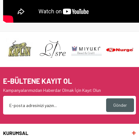
E-BÜLTENE KAYIT OL
Kampanyalarımızdan Haberdar Olmak İçin Kayıt Olun
Gönder
KURUMSAL