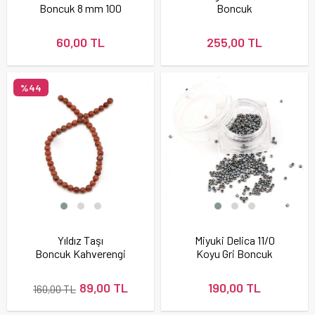
Boncuk 8 mm 100
Boncuk
adet
60,00 TL
255,00 TL
%44
Yıldız Taşı
Miyuki Delica 11/0
Boncuk Kahverengi
Koyu Gri Boncuk
89,00 TL
190,00 TL
160,00 TL