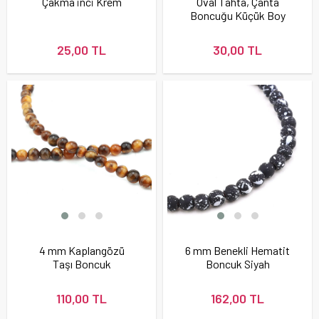
Çakma inci Krem
Oval Tahta, Çanta
Boncuğu Küçük Boy
(20 adet)
25,00 TL
30,00 TL
4 mm Kaplangözü
6 mm Benekli Hematit
Taşı Boncuk
Boncuk Siyah
110,00 TL
162,00 TL