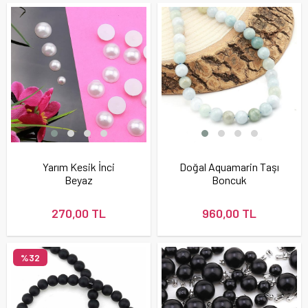
Yarım Kesik İnci
Doğal Aquamarin Taşı
Beyaz
Boncuk
270,00 TL
960,00 TL
%32