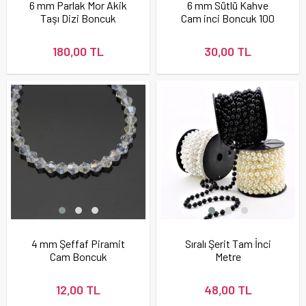
6 mm Parlak Mor Akik
6 mm Sütlü Kahve
Taşı Dizi Boncuk
Cam inci Boncuk 100
adet
180,00 TL
30,00 TL
4 mm Şeffaf Piramit
Sıralı Şerit Tam İnci
Cam Boncuk
Metre
12,00 TL
48,00 TL