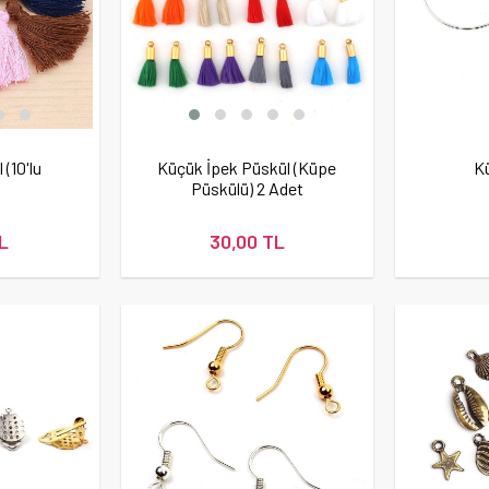
(10'lu
Küçük İpek Püskül (Küpe
K
Püskülü) 2 Adet
L
30,00 TL