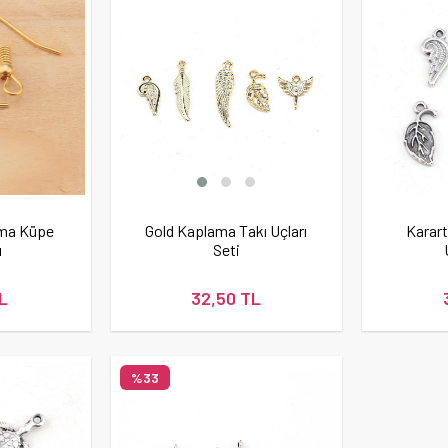
ama Küpe
Gold Kaplama Takı Uçları
Karar
ı
Seti
L
32,50 TL
%33