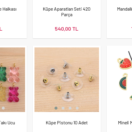
e Halkası
Küpe Aparatları Seti 420
Mandall
Parça
L
540,00 TL
Takı Ucu
Küpe Pistonu 10 Adet
Mineli 