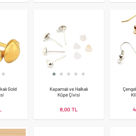
kalı Gold
Kapamalı ve Halkalı
Çengel
si
Küpe Çivisi
Kl
L
8,00 TL
4