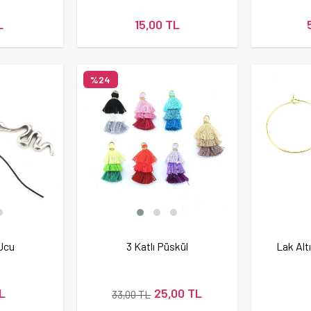
L
15,00 TL
%24
 Ucu
3 Katlı Püskül
Lak Al
L
25,00 TL
33,00 TL