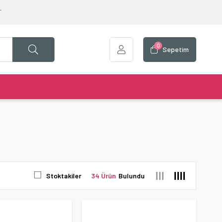
T
0
Sepetim
Stoktakiler
34 Ürün