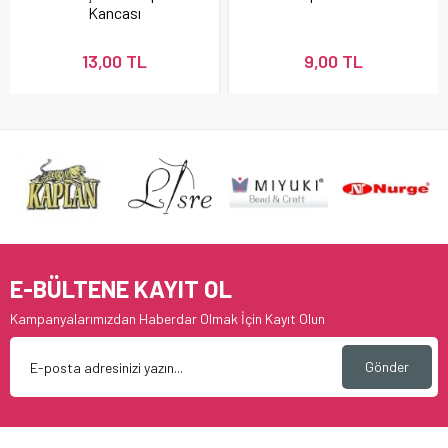
Kancası
13,00 TL
9,00 TL
E-BÜLTENE KAYIT OL
Kampanyalarımızdan Haberdar Olmak İçin Kayıt Olun
Gönder