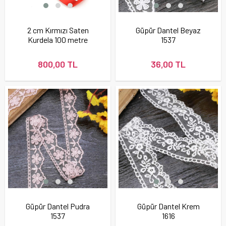
2 cm Kırmızı Saten
Güpür Dantel Beyaz
Kurdela 100 metre
1537
800,00 TL
36,00 TL
Güpür Dantel Pudra
Güpür Dantel Krem
1537
1616