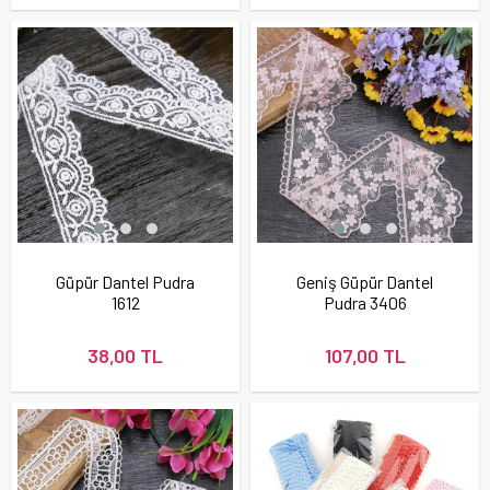
Güpür Dantel Pudra
Geniş Güpür Dantel
1612
Pudra 3406
38,00 TL
107,00 TL