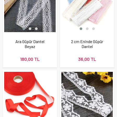
Ara Güpür Dantel
2 cm Eninde Güpür
Beyaz
Dantel
180,00 TL
36,00 TL