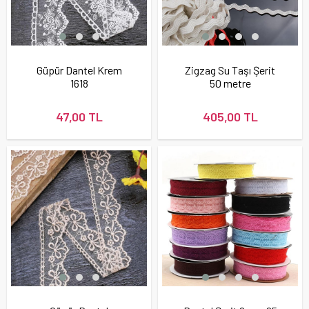
Güpür Dantel Krem
Zigzag Su Taşı Şerit
1618
50 metre
47,00 TL
405,00 TL