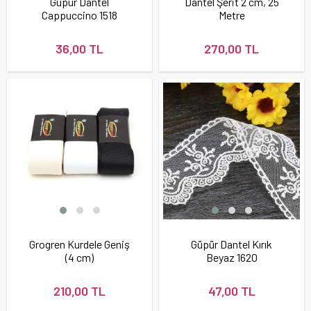
Güpür Dantel
Dantel Şerit 2 cm, 25
Cappuccino 1518
Metre
36,00 TL
270,00 TL
Grogren Kurdele Geniş
Güpür Dantel Kırık
(4 cm)
Beyaz 1620
210,00 TL
47,00 TL