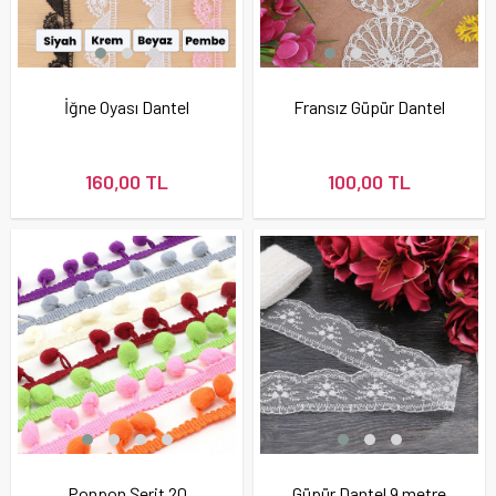
İğne Oyası Dantel
Fransız Güpür Dantel
160,00 TL
100,00 TL
Ponpon Şerit 20
Güpür Dantel 9 metre