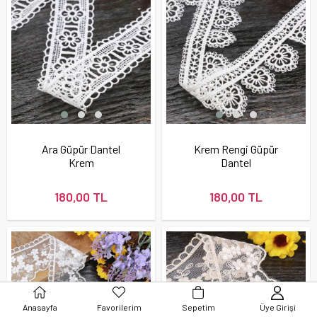
Ara Güpür Dantel
Krem Rengi Güpür
Krem
Dantel
180,00 TL
180,00 TL
Anasayfa
Favorilerim
Sepetim
Üye Girişi