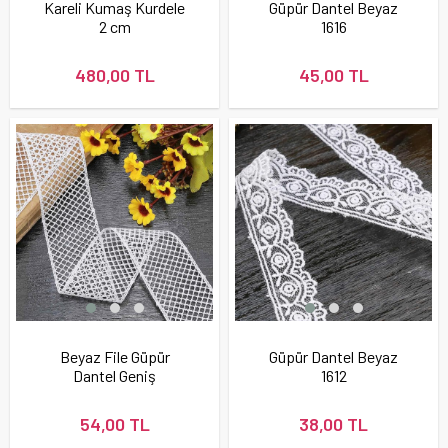
Kareli Kumaş Kurdele
Güpür Dantel Beyaz
2 cm
1616
480,00 TL
45,00 TL
Beyaz File Güpür
Güpür Dantel Beyaz
Dantel Geniş
1612
54,00 TL
38,00 TL