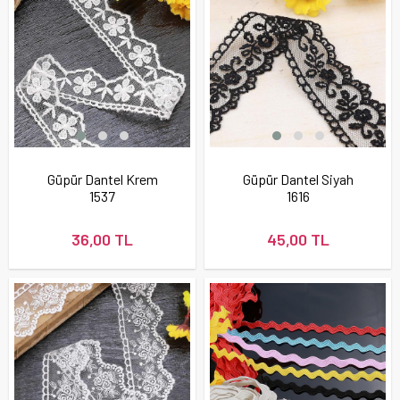
Güpür Dantel Krem
Güpür Dantel Siyah
1537
1616
36,00 TL
45,00 TL