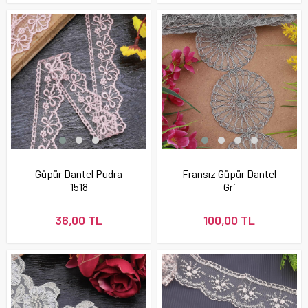
Güpür Dantel Pudra
Fransız Güpür Dantel
1518
Gri
36,00 TL
100,00 TL