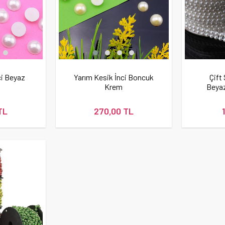
ci Beyaz
Yarım Kesik İnci Boncuk
Çift 
Krem
Beyaz
TL
270,00 TL