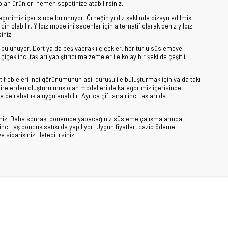
 olan ürünleri hemen sepetinize atabilirsiniz.
egorimiz içerisinde bulunuyor. Örneğin yıldız şeklinde dizayn edilmiş
labilir. Yıldız modelini seçenler için alternatif olarak deniz yıldızı
iniz.
e bulunuyor. Dört ya da beş yapraklı çiçekler, her türlü süslemeye
ek inci taşları yapıştırıcı malzemeler ile kolay bir şekilde çeşitli
tif objeleri inci görünümünün asil duruşu ile buluşturmak için ya da takı
airelerden oluşturulmuş olan modelleri de kategorimiz içerisinde
e rahatlıkla uygulanabilir. Ayrıca çift sıralı inci taşları da
rsiniz. Daha sonraki dönemde yapacağınız süsleme çalışmalarında
inci taş boncuk satışı da yapılıyor. Uygun fiyatlar, cazip ödeme
siparişinizi iletebilirsiniz.