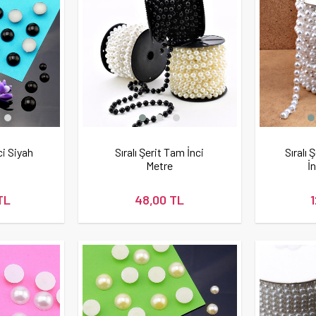
ci Siyah
Sıralı Şerit Tam İnci
Sıralı 
Metre
İ
TL
48,00 TL