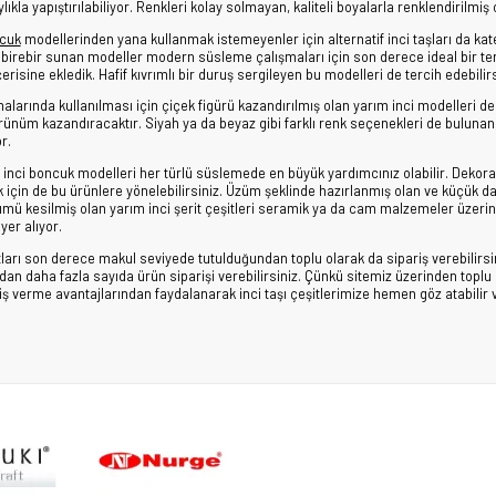
kla yapıştırılabiliyor. Renkleri kolay solmayan, kaliteli boyalarla renklendirilmiş
ncuk
modellerinden yana kullanmak istemeyenler için alternatif inci taşları da kat
irebir sunan modeller modern süsleme çalışmaları için son derece ideal bir tercih o
erisine ekledik. Hafif kıvrımlı bir duruş sergileyen bu modelleri de tercih edebilirs
alarında kullanılması için çiçek figürü kazandırılmış olan yarım inci modelleri d
ünüm kazandıracaktır. Siyah ya da beyaz gibi farklı renk seçenekleri de bulunan çiç
r.
rit inci boncuk modelleri her türlü süslemede en büyük yardımcınız olabilir. Dekora
 için de bu ürünlere yönelebilirsiniz. Üzüm şeklinde hazırlanmış olan ve küçük d
lümü kesilmiş olan yarım inci şerit çeşitleri seramik ya da cam malzemeler üzerine d
yer alıyor.
atları son derece makul seviyede tutulduğundan toplu olarak da sipariş verebili
zdan daha fazla sayıda ürün siparişi verebilirsiniz. Çünkü sitemiz üzerinden toplu 
riş verme avantajlarından faydalanarak inci taşı çeşitlerimize hemen göz atabilir ve 