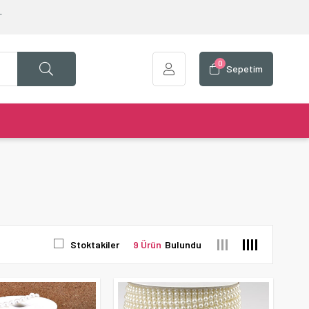
T
0
Sepetim
Stoktakiler
9 Ürün