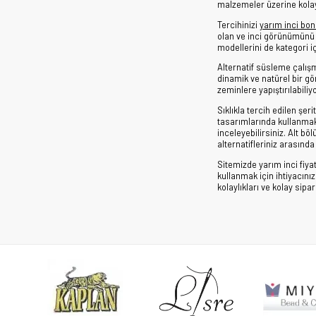
malzemeler üzerine kolaylı
Tercihinizi
yarım inci bo
olan ve inci görünümünü b
modellerini de kategori iç
Alternatif süsleme çalışm
dinamik ve natürel bir gör
zeminlere yapıştırılabiliyo
Sıklıkla tercih edilen şe
tasarımlarında kullanmak
inceleyebilirsiniz. Alt bö
alternatifleriniz arasında 
Sitemizde yarım inci fiy
kullanmak için ihtiyacını
kolaylıkları ve kolay sipa