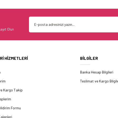
ayıt Olun
Rİ HİZMETLERİ
BİLGİLER
m
Banka Hesap Bilgileri
erim
Teslimat ve Kargo Bilgile
ve Kargo Takip
eplerim
ildirim Formu
alepleri