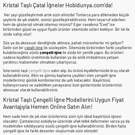
Kristal Taşlı Çatal İğneler Hobidunya.com’da!
Her şeyi güzelleştirmek artık sizin elinizde! Tonlarca para dökmeden küçük
şeylerle de şık olabilir, evinizi güzelleştirebilirsiniz. Hem tasarruf ederken
hem de gösterişli olmak istemez misiniz? Eğer cevabınız “Evet” ise
birbirinden güzel ve uygun fiyatlı ürünler sitemizde sizleri bekliyor. Bir tık ile
sizde sahip olun!
Süs ya da aksesuar dendiğinde aklınıza, pahalı mücevherler mi geliyor?
Gelin sizi bir
çatallı iğne
ile süsleyelim. Sitemizde birbirinden farklı çeşitlerini
bulabileceğiniz süslü
çengelli iğne
ile sizde bir yenilik yapın. Bu ürünleri
sadece kıyafetin üretiminde kullanılan ya da anlık imdadımıza yetişen
yardımcı malzemeler olmaktan çıkartıyoruz.
İsterseniz taşlı
çengelli iğne
satın alıp, bu ürünü kıyafetlerinizde broş olarak
kullanabilirsiniz. Altın ve gümüş kaplama çeşitleri olan çengelli iğne
modellerimiz günlük kombinleriniz de ışıltı katacaktır. Başörtüsü
kullanıyorsanız ve sadelikten yanaysanız özel günlerinizde ürünlerimizi
aksesuar olarak kullanabilirsiniz.
Kristal Taşlı Çengelli İğne Modellerini Uygun Fiyat
Avantajıyla Hemen Online Satın Alın!
Hem sade hem de şık olan ürünlerimiz sizin için ideal başörtüsü iğnesi
olacaktır. Çantalarınız eskidiyse üzerinde ufak tefek deformeler varsa ya da
modelinden sıkıldıysanız
süslü çengelli iğne
kullanabilirsiniz. Birden fazla
çengelli iğne ile farklı desenler oluşturmak sizin elinizde!