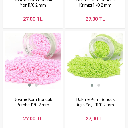
Mor 11/0 2 mm
Kırmızı 11/0 2 mm
27,00 TL
27,00 TL
Dökme Kum Boncuk
Dökme Kum Boncuk
Pembe 11/0 2 mm
Açık Yeşil 11/0 2 mm
27,00 TL
27,00 TL