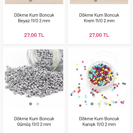
Dökme Kum Boncuk
Dökme Kum Boncuk
Beyaz 11/0 2 mm
Krem 11/0 2 mm
27,00 TL
27,00 TL
Dökme Kum Boncuk
Dökme Kum Boncuk
Gümüş 11/0 2 mm
Karışık 11/0 2 mm