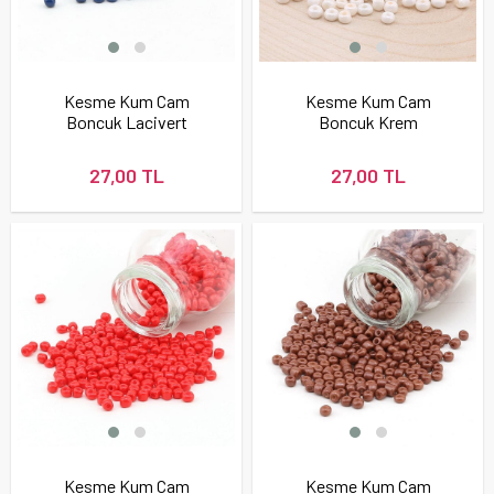
Kesme Kum Cam
Kesme Kum Cam
Boncuk Lacivert
Boncuk Krem
27,00 TL
27,00 TL
Kesme Kum Cam
Kesme Kum Cam