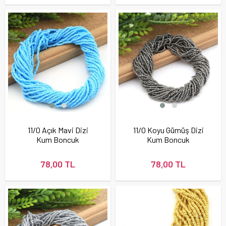
11/0 Açık Mavi Dizi
11/0 Koyu Gümüş Dizi
Kum Boncuk
Kum Boncuk
78,00 TL
78,00 TL