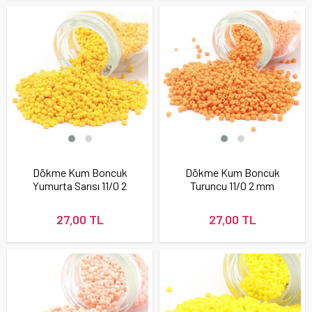
Dökme Kum Boncuk
Dökme Kum Boncuk
Yumurta Sarısı 11/0 2
Turuncu 11/0 2 mm
mm
27,00 TL
27,00 TL