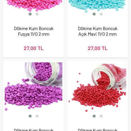
Dökme Kum Boncuk
Dökme Kum Boncuk
Fuşya 11/0 2 mm
Açık Mavi 11/0 2 mm
27,00 TL
27,00 TL
Dökme Kum Boncuk
Dökme Kum Boncuk