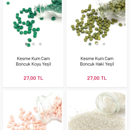
Kesme Kum Cam
Kesme Kum Cam
Boncuk Koyu Yeşil
Boncuk Haki Yeşil
27,00 TL
27,00 TL