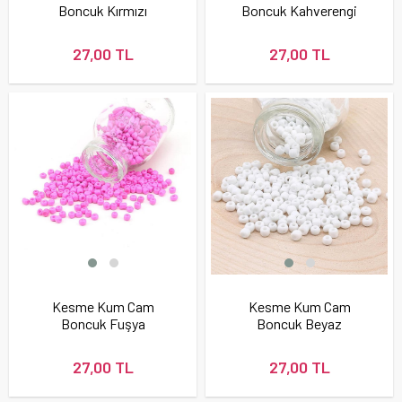
Boncuk Kırmızı
Boncuk Kahverengi
27,00 TL
27,00 TL
Kesme Kum Cam
Kesme Kum Cam
Boncuk Fuşya
Boncuk Beyaz
27,00 TL
27,00 TL