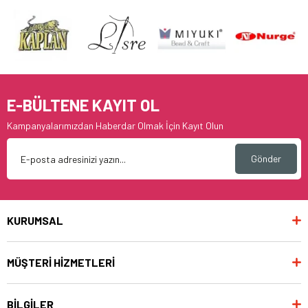
E-BÜLTENE KAYIT OL
Kampanyalarımızdan Haberdar Olmak İçin Kayıt Olun
Gönder
KURUMSAL
MÜŞTERİ HİZMETLERİ
BİLGİLER