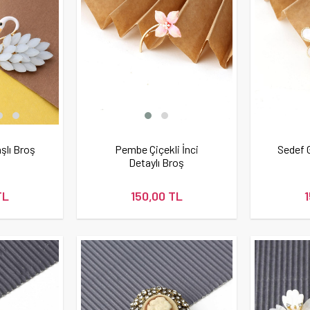
şlı Broş
Pembe Çiçekli İnci
Sedef 
Detaylı Broş
TL
150,00 TL