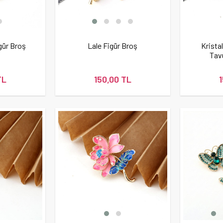
gür Broş
Lale Figür Broş
Krista
Tav
TL
150,00 TL