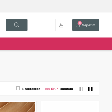
T
0
Sepetim
Stoktakiler
165 Ürün