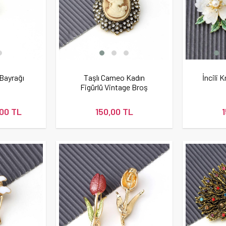
 Bayrağı
Taşlı Cameo Kadın
İncili 
Figürlü Vintage Broş
00 TL
150,00 TL