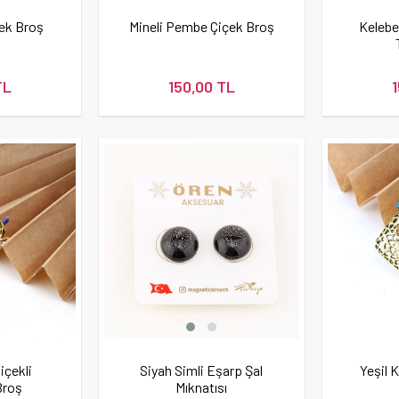
çek Broş
Mineli Pembe Çiçek Broş
Kelebe
TL
150,00 TL
içekli
Siyah Simli Eşarp Şal
Yeşil K
Broş
Mıknatısı