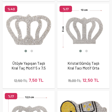
%40
%17
Ütüyle Yapışan Taşlı
Kristal Gümüş Taşlı
Kral Taç Motif 5 x 7,5
Kral Tacı Motif Orta
cm
Boy
7,50 TL
12,50 TL
12,50 TL
15,00 TL
%17