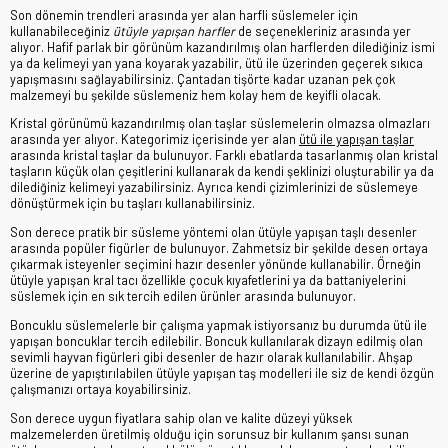
Son dönemin trendleri arasında yer alan harfli süslemeler için
kullanabileceğiniz
ütüyle yapışan harfler
de seçenekleriniz arasında yer
alıyor. Hafif parlak bir görünüm kazandırılmış olan harflerden dilediğiniz ismi
ya da kelimeyi yan yana koyarak yazabilir, ütü ile üzerinden geçerek sıkıca
yapışmasını sağlayabilirsiniz. Çantadan tişörte kadar uzanan pek çok
malzemeyi bu şekilde süslemeniz hem kolay hem de keyifli olacak.
Kristal görünümü kazandırılmış olan taşlar süslemelerin olmazsa olmazları
arasında yer alıyor. Kategorimiz içerisinde yer alan
ütü ile yapışan taşlar
arasında kristal taşlar da bulunuyor. Farklı ebatlarda tasarlanmış olan kristal
taşların küçük olan çeşitlerini kullanarak da kendi şeklinizi oluşturabilir ya da
dilediğiniz kelimeyi yazabilirsiniz. Ayrıca kendi çizimlerinizi de süslemeye
dönüştürmek için bu taşları kullanabilirsiniz.
Son derece pratik bir süsleme yöntemi olan ütüyle yapışan taşlı desenler
arasında popüler figürler de bulunuyor. Zahmetsiz bir şekilde desen ortaya
çıkarmak isteyenler seçimini hazır desenler yönünde kullanabilir. Örneğin
ütüyle yapışan kral tacı özellikle çocuk kıyafetlerini ya da battaniyelerini
süslemek için en sık tercih edilen ürünler arasında bulunuyor.
Boncuklu süslemelerle bir çalışma yapmak istiyorsanız bu durumda ütü ile
yapışan boncuklar tercih edilebilir. Boncuk kullanılarak dizayn edilmiş olan
sevimli hayvan figürleri gibi desenler de hazır olarak kullanılabilir. Ahşap
üzerine de yapıştırılabilen ütüyle yapışan taş modelleri ile siz de kendi özgün
çalışmanızı ortaya koyabilirsiniz.
Son derece uygun fiyatlara sahip olan ve kalite düzeyi yüksek
malzemelerden üretilmiş olduğu için sorunsuz bir kullanım şansı sunan