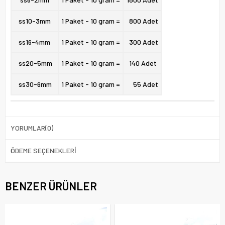
ss10-
3mm
1 Paket - 10 gram =
800 Adet
ss16-
4mm
1 Paket - 10 gram =
300 Adet
ss20-
5mm
1 Paket - 10 gram =
140 Adet
ss30-
6mm
1 Paket - 10 gram =
55 Adet
YORUMLAR
(0)
ÖDEME SEÇENEKLERI
BENZER ÜRÜNLER