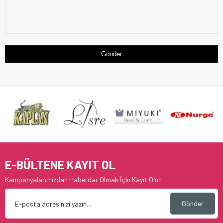
Gönder
E-BÜLTENE KAYIT OL
Kampanyalarımızdan Haberdar Olmak İçin Kayıt Olun
Gönder