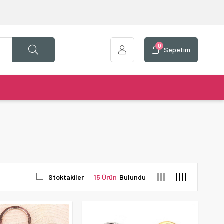
T
0
Sepetim
Stoktakiler
15 Ürün