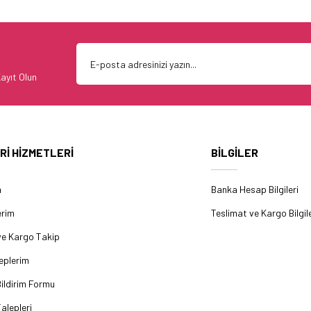
ayıt Olun
Rİ HİZMETLERİ
BİLGİLER
m
Banka Hesap Bilgileri
erim
Teslimat ve Kargo Bilgile
ve Kargo Takip
eplerim
ildirim Formu
alepleri