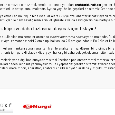
lanılan olmazsa olmaz malzemeler arasında yer alan
anahtarlık halkası
çeşitleri 
rnatifleri ile satışa sunulmaktadır. Ayrıca yaylı halka çeşitleri de sitemiz üzerin
ye etmek adına uygun bir aksesuar olarak kişiye özel anahtarlık hazırlayabilirsin
arf uçlar ile hem sevdiğinizin adını oluşturabilir ya da sevdiğinizin baş harfiyle bir
, klipsi ve daha fazlasına ulaşmak için tıklayın!
çok kullanılan malzemeler arasında
zincirli anahtarlık halkası
yer almaktadır. Bu ü
r. Aynı zamanda zinciri 2 cm olup, halkası da 2,5 cm çapındadır. Bu ürünler ile k
r kullanım imkanı sunan anahtarlıklar ile anahtarlarınızı düzenli bir biçimde bir a
etmeniz için gerekli olacak klips, yaylı halka gibi daha pek çok ekipman sitemizde 
emelerin yer aldığı hobidunya.com sitesi üzerinde paslanmaz metal materyallere sahi
lıkları neden kendiniz yapmayasınız? Tek yapmanız gereken sitemizi ziyaret eder
psleri, metal zincir, aparatlar, anahtarlık halkası fiyat olarak da yüz güldürmekted