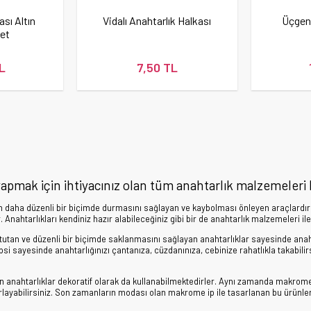
ası Altın
Vidalı Anahtarlık Halkası
Üçgen 
det
L
7,50 TL
yapmak için ihtiyacınız olan tüm anahtarlık malzemeler
ın daha düzenli bir biçimde durmasını sağlayan ve kaybolması önleyen araçlardır
 Anahtarlıkları kendiniz hazır alabileceğiniz gibi bir de anahtarlık malzemeleri ile
 tutan ve düzenli bir biçimde saklanmasını sağlayan anahtarlıklar sayesinde anahta
ipsi sayesinde anahtarlığınızı çantanıza, cüzdanınıza, cebinize rahatlıkla takabili
n anahtarlıklar dekoratif olarak da kullanabilmektedirler. Aynı zamanda makrome a
rlayabilirsiniz. Son zamanların modası olan makrome ip ile tasarlanan bu ürünler