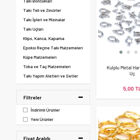
Takı Boncukları
Takı Teli ve Zincirler
Takı İpleri ve Misinalar
Takı Uçları
Klips, Kanca, Kapama
Epoksi Reçine Takı Malzemeleri
Küpe Malzemeleri
Toka ve Taç Malzemeleri
Kulplu Metal Har
Uç
Takı Yapım Aletleri ve Setler
Yüzük Malzemeleri
5,00 T
Filtreler
İndirimli Ürünler
Yeni Ürünler
Fiyat Aralığı