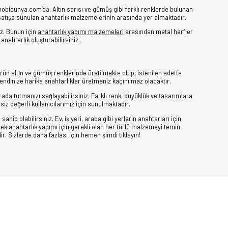
hobidunya.com’da. Altın sarısı ve gümüş gibi farklı renklerde bulunan
de satışa sunulan anahtarlık malzemelerinin arasında yer almaktadır.
iz. Bunun için
anahtarlık yapımı malzemeleri
arasından metal harfler
 anahtarlık oluşturabilirsiniz.
rün altın ve gümüş renklerinde üretilmekte olup, istenilen adette
endinize harika anahtarlıklar üretmeniz kaçınılmaz olacaktır.
rada tutmanızı sağlayabilirsiniz. Farklı renk, büyüklük ve tasarımlara
siz değerli kullanıcılarımız için sunulmaktadır.
p olabilirsiniz. Ev, iş yeri, araba gibi yerlerin anahtarları için
ek anahtarlık yapımı için gerekli olan her türlü malzemeyi temin
ir. Sizlerde daha fazlası için hemen şimdi tıklayın!