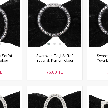
ı Şeffaf
Swarovski Taşlı Şeffaf
Swarov
Tokası
Yuvarlak Kemer Tokası
Yuvarl
TL
75,00 TL