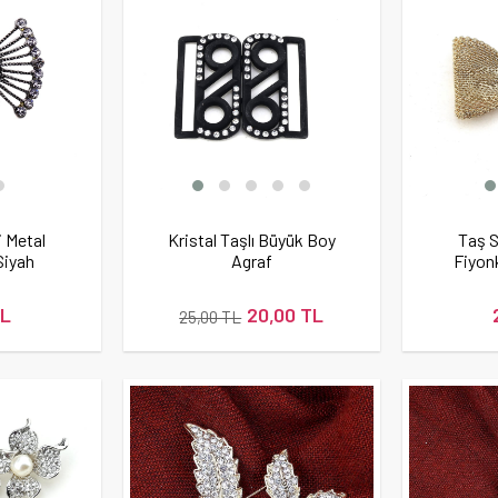
 Metal
Kristal Taşlı Büyük Boy
Taş S
Siyah
Agraf
Fiyon
TL
20,00 TL
25,00 TL