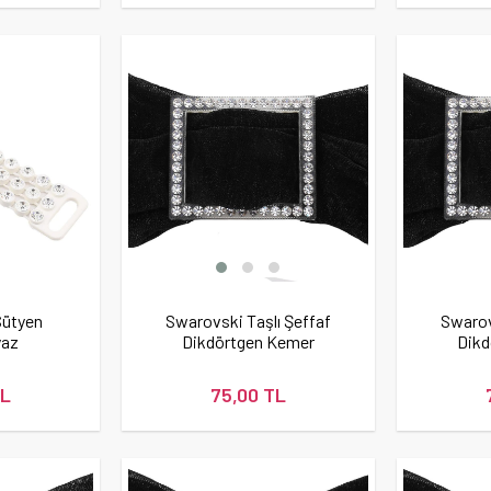
 Sütyen
Swarovski Taşlı Şeffaf
Swarov
yaz
Dikdörtgen Kemer
Dikd
Tokası
TL
75,00 TL