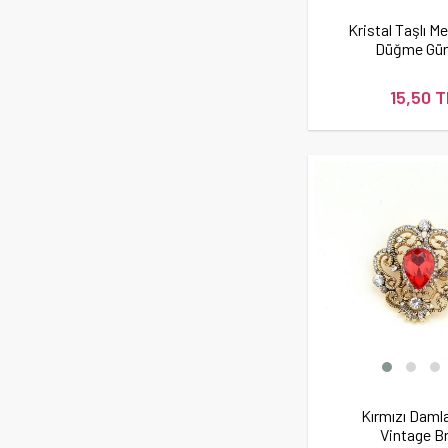
Kristal Taşlı M
Düğme Gü
15,50 T
Kırmızı Damla
Vintage B