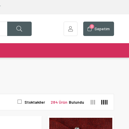
T
0
Sepetim
Stoktakiler
284 Ürün