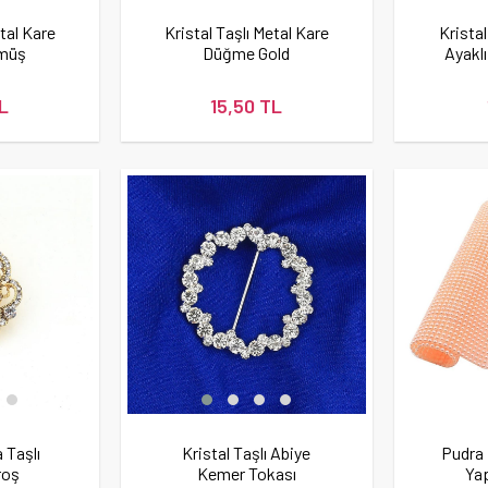
etal Kare
Kristal Taşlı Metal Kare
Kristal
müş
Düğme Gold
Ayakl
L
15,50 TL
 Taşlı
Kristal Taşlı Abiye
Pudra 
roş
Kemer Tokası
Ya