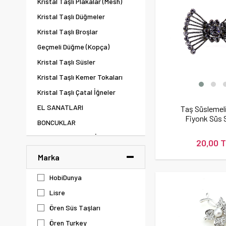
Kristal Taşlı Plakalar (Mesh)
Kristal Taşlı Düğmeler
Kristal Taşlı Broşlar
Geçmeli Düğme (Kopça)
Kristal Taşlı Süsler
Kristal Taşlı Kemer Tokaları
Kristal Taşlı Çatal İğneler
EL SANATLARI
Taş Süslemeli
Fiyonk Süs 
BONCUKLAR
TAKI MALZEMELERİ
20,00 
TAŞLAR
Marka
TESBİH MALZEMELERİ
HobiDunya
TAŞLI DESEN & APLİKE &
Lisre
MOTİF
Ören Süs Taşları
DANTEL - GÜPÜR - KURDELE -
Ören Turkey