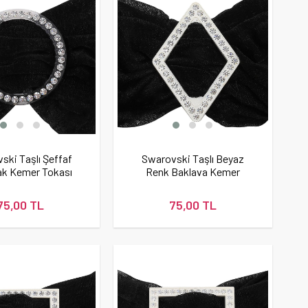
ski Taşlı Şeffaf
Swarovski Taşlı Beyaz
ak Kemer Tokası
Renk Baklava Kemer
Tokası
75,00 TL
75,00 TL