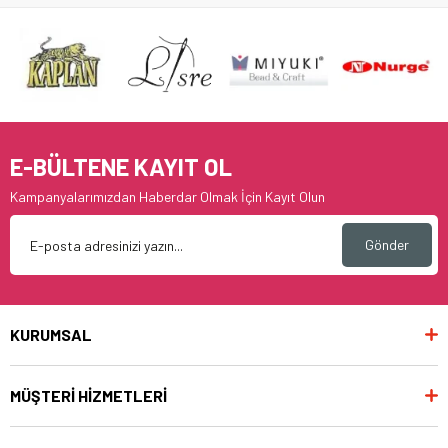
E-BÜLTENE KAYIT OL
Kampanyalarımızdan Haberdar Olmak İçin Kayıt Olun
Gönder
KURUMSAL
MÜŞTERİ HİZMETLERİ