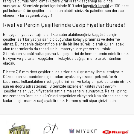
rengi ve gümüş rengi olmak üzere 2 farklı renk seçeneği eşliğinde
sunuyoruz. Sitemizde paket içerisinde 100 adet
kuşgözü kapsül
ve 100 adet
pul bulunan ürün çeşitlerini de satın alabilirsiniz. Bu paketler son derece
ekonomik bir seçenek oluyor!
Rivet ve Perçin Çeşitlerinde Cazip Fiyatlar Burada!
En uygun fiyat avantajı ile birlikte satın alabileceğiniz kuşgözü perçin
çeşitleri sert bir yapıya sahip olduğundan kolay yıpranmaz ve deforme
olmaz. Bu nedenle dekoratif objeler ile birlikte sürekli olarak kullanılacak
olan tasarımlarda da rahatlıkla bu materyallere yer verebilirsiniz.
Sitemizden kapsül halka çakma kiti çeşitlerini de hemen temin edebilirsiniz.
Eskiyen ve yıpranan kuşgözlerini kolaylıkla değiştirmeniz artık mümkün
olacak.
Elbette 7, 9 mm rivet çeşitlerini de sizlerle buluşturmayı ihmal etmiyoruz.
Cüzdandan kot pantolona, çantadan ayakkabıya kadar pek çok farklı
tasarımda kullanılabilen rivet çeşitlerini hızlı ve kolay bir şekilde temin etmek
için en doğru adrestesiniz. Sitemizde sizlere en kaliteli
rivet perçin
çeşitlerine en uygun fiyatlarla satın alma şansını sunuyoruz. Kaliteli pirinç
malzemeden üretilen bu ürünleri sepetinize ekleyerek kısa sürede kapınıza
kadar ulaştırmamızı sağlayabilirsiniz. Hemen şimdi siparişinizi iletin.