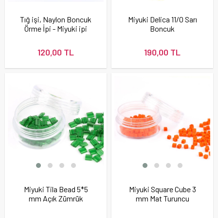
Tığ işi, Naylon Boncuk
Miyuki Delica 11/0 Sarı
Örme İpi - Miyuki ipi
Boncuk
120,00 TL
190,00 TL
Miyuki Tila Bead 5*5
Miyuki Square Cube 3
mm Açık Zümrük
mm Mat Turuncu
Yeşili Boncuk
Boncuk