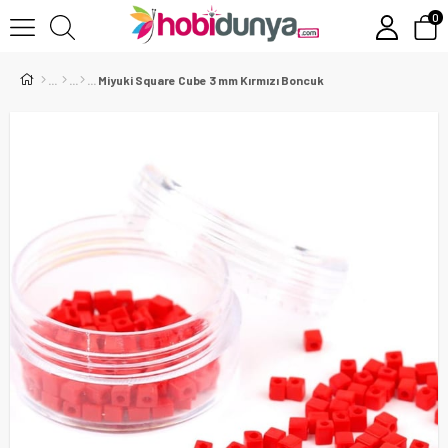
0
Miyuki Square Cube 3 mm Kırmızı Boncuk