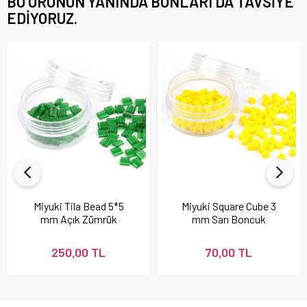
BU ÜRÜNÜN YANINDA BUNLARI DA TAVSIYE
EDIYORUZ.
Miyuki Tila Bead 5*5
Miyuki Square Cube 3
mm Açık Zümrük
mm Sarı Boncuk
Yeşili Boncuk
250,00 TL
70,00 TL