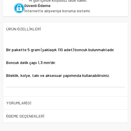
14 gün içinde koşulsuz iade hakkı.
Güvenli Ödeme
İnternette alışverişe koruma sistemi.
ÜRÜN ÖZELLIKLERI
Bir pakette 5 gram (yaklaşık 110 adet) boncuk bulunmaktadır.
Boncuk delik çapı 1,3 mm'dir.
Bileklik, kolye, takı ve aksesuar yapımında kullanabilirsiniz.
YORUMLAR
(0)
ÖDEME SEÇENEKLERI