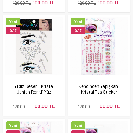
100,00 TL
100,00 TL
120,00 TL
120,00 TL
Yeni
Yeni
Ürün
Ürün
%17
%17
Yıldız Desenli Kristal
Kendinden Yapışkanlı
Janjan Renkli Yüz
Kristal Taş Sticker
Taşı Sticker Seti
Seti Karışık Desen
Pembe
100,00 TL
100,00 TL
120,00 TL
120,00 TL
Yeni
Yeni
Ürün
Ürün