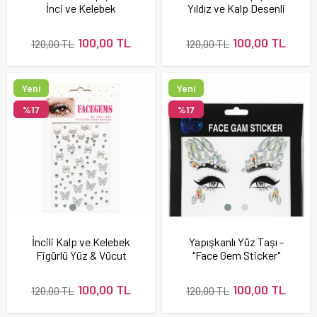
İnci ve Kelebek
Yıldız ve Kalp Desenli
Desenli Yüz Taşı
Yüz Taşı Sticker Seti
Sticker Seti
100,00 TL
100,00 TL
120,00 TL
120,00 TL
Yeni
Yeni
Ürün
Ürün
%17
%17
İncili Kalp ve Kelebek
Yapışkanlı Yüz Taşı -
Figürlü Yüz & Vücut
"Face Gem Sticker"
Taşları Seti
100,00 TL
100,00 TL
120,00 TL
120,00 TL