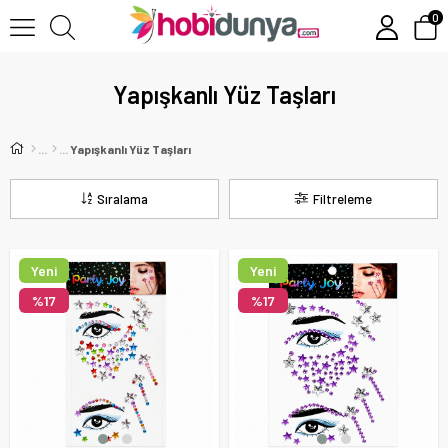
0
Yapışkanlı Yüz Taşları
Yapışkanlı Yüz Taşları
Sıralama
Filtreleme
Yeni
Yeni
Ürün
Ürün
%17
%17