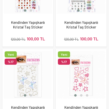
Kendinden Yapışkanlı
Kendinden Yapışkanlı
Kristal Taş Sticker
Kristal Taş Sticker
Seti Karışık Desen
Seti Karışık Desen
Kırmızı
Kristal Janjan
100,00 TL
100,00 TL
120,00 TL
120,00 TL
Yeni
Yeni
Ürün
Ürün
%17
%17
Kendinden Yapışkanlı
Kendinden Yapışkanlı