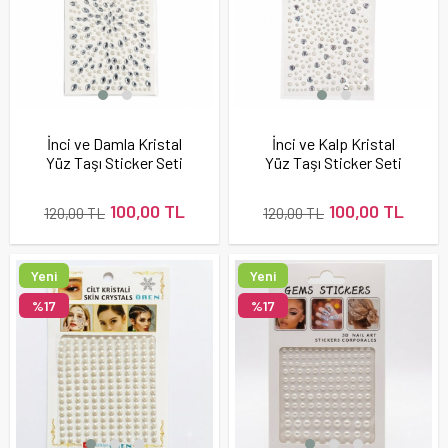
İnci ve Damla Kristal
İnci ve Kalp Kristal
Yüz Taşı Sticker Seti
Yüz Taşı Sticker Seti
100,00 TL
100,00 TL
120,00 TL
120,00 TL
Yeni
Yeni
Ürün
Ürün
%17
%17