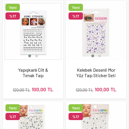
Yeni
Yeni
Ürün
Ürün
%17
%17
Yapışkanlı Cilt &
Kelebek Desenli Mor
Tırnak Taşı
Yüz Taşı Sticker Seti
100,00 TL
100,00 TL
120,00 TL
120,00 TL
Yeni
Yeni
Ürün
Ürün
%17
%17