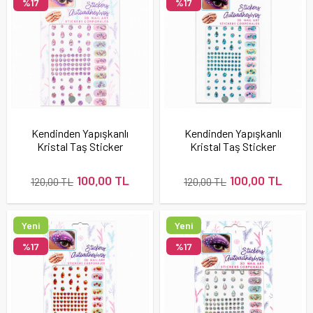
%17
%17
Kendinden Yapışkanlı
Kendinden Yapışkanlı
Kristal Taş Sticker
Kristal Taş Sticker
Seti Karışık Desen Lila
Seti Karışık Desen
Turkuaz
100,00 TL
100,00 TL
120,00 TL
120,00 TL
Yeni
Yeni
Ürün
Ürün
%17
%17