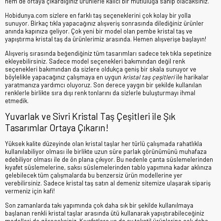
hem de ortaya çıkardığınız ürünlerle kalıcı bir mutluluğa sahip olacaksınız.
Hobidunya.com sizlere en farklı taş seçeneklerini çok kolay bir yolla
sunuyor. Birkaç tıkla yapacağınız alışveriş sonrasında dilediğiniz ürünler
anında kapınıza geliyor. Çok yeni bir model olan pembe kristal taş ve
yapıştırma kristal taş da ürünlerimiz arasında. Hemen alışverişe başlayın!
Alışveriş sırasında beğendiğiniz tüm tasarımları sadece tek tıkla sepetinize
ekleyebilirsiniz. Sadece model seçenekleri bakımından değil renk
seçenekleri bakımından da sizlere oldukça geniş bir skala sunuyor ve
böylelikle yapacağınız çalışmaya en uygun
kristal taş çeşitleri
ile harikalar
yaratmanıza yardımcı oluyoruz. Son derece yaygın bir şekilde kullanılan
renklerle birlikte sıra dışı renk tonlarını da sizlerle buluşturmayı ihmal
etmedik.
Yuvarlak ve Sivri Kristal Taş Çeşitleri ile Şık
Tasarımlar Ortaya Çıkarın!
Yüksek kalite düzeyinde olan kristal taşlar her türlü çalışmada rahatlıkla
kullanılabiliyor olması ile birlikte uzun süre parlak görünümünü muhafaza
edebiliyor olması ile de ön plana çıkıyor. Bu nedenle çanta süslemelerinden
kıyafet süslemelerine, saksı süslemelerinden tablo yapımına kadar aklınıza
gelebilecek tüm çalışmalarda bu benzersiz ürün modellerine yer
verebilirsiniz. Sadece kristal taş satın al demeniz sitemize ulaşarak sipariş
vermeniz için kafi!
Son zamanlarda takı yapımında çok daha sık bir şekilde kullanılmaya
başlanan renkli kristal taşlar arasında ütü kullanarak yapıştırabileceğiniz
modelleri de göreceksiniz. Kıyafetlere ya da ev tekstil ürünlerine çok daha