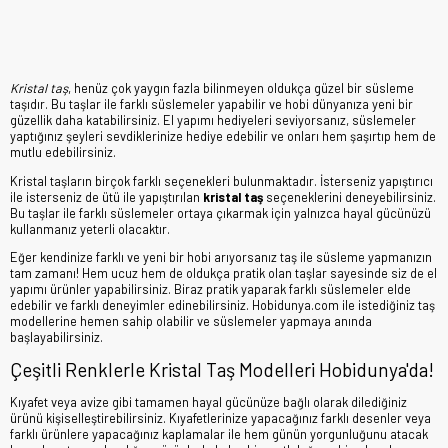
Kristal taş
, henüz çok yaygın fazla bilinmeyen oldukça güzel bir süsleme
taşıdır. Bu taşlar ile farklı süslemeler yapabilir ve hobi dünyanıza yeni bir
güzellik daha katabilirsiniz. El yapımı hediyeleri seviyorsanız, süslemeler
yaptığınız şeyleri sevdiklerinize hediye edebilir ve onları hem şaşırtıp hem de
mutlu edebilirsiniz.
Kristal taşların birçok farklı seçenekleri bulunmaktadır. İsterseniz yapıştırıcı
ile isterseniz de ütü ile yapıştırılan
kristal taş
seçeneklerini deneyebilirsiniz.
Bu taşlar ile farklı süslemeler ortaya çıkarmak için yalnızca hayal gücünüzü
kullanmanız yeterli olacaktır.
Eğer kendinize farklı ve yeni bir hobi arıyorsanız taş ile süsleme yapmanızın
tam zamanı! Hem ucuz hem de oldukça pratik olan taşlar sayesinde siz de el
yapımı ürünler yapabilirsiniz. Biraz pratik yaparak farklı süslemeler elde
edebilir ve farklı deneyimler edinebilirsiniz. Hobidunya.com ile istediğiniz taş
modellerine hemen sahip olabilir ve süslemeler yapmaya anında
başlayabilirsiniz.
Çeşitli Renklerle Kristal Taş Modelleri Hobidunya'da!
Kıyafet veya avize gibi tamamen hayal gücünüze bağlı olarak dilediğiniz
ürünü kişiselleştirebilirsiniz. Kıyafetlerinize yapacağınız farklı desenler veya
farklı ürünlere yapacağınız kaplamalar ile hem günün yorgunluğunu atacak