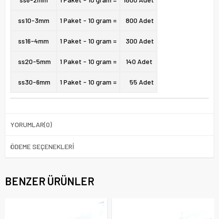
ss10-
3mm
1 Paket - 10 gram =
800 Adet
ss16-
4mm
1 Paket - 10 gram =
300 Adet
ss20-
5mm
1 Paket - 10 gram =
140 Adet
ss30-
6mm
1 Paket - 10 gram =
55 Adet
YORUMLAR
(0)
ÖDEME SEÇENEKLERI
BENZER ÜRÜNLER