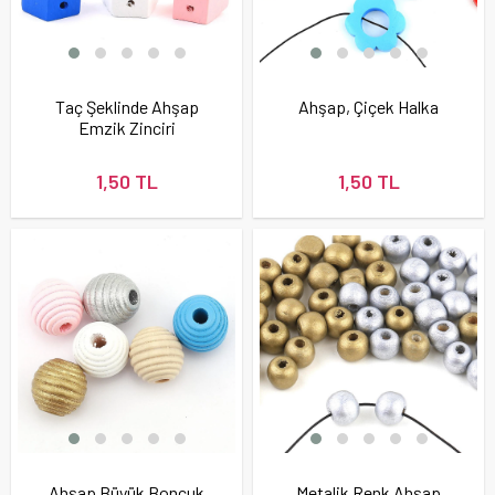
Taç Şeklinde Ahşap
Ahşap, Çiçek Halka
Emzik Zinciri
Boncuğu
1,50 TL
1,50 TL
Ahşap Büyük Boncuk
Metalik Renk Ahşap