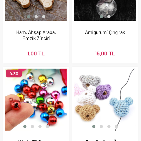
Ham, Ahşap Araba,
Amigurumi Çıngırak
Emzik Zinciri
Boncuğu
1,00 TL
15,00 TL
%33