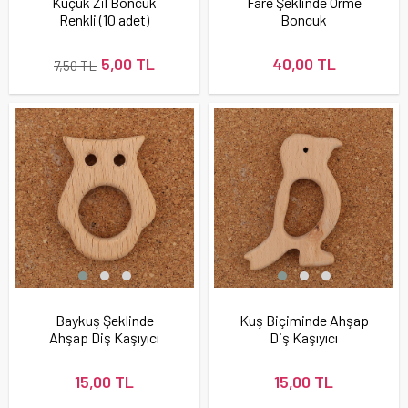
Küçük Zil Boncuk
Fare Şeklinde Örme
Renkli (10 adet)
Boncuk
5,00 TL
40,00 TL
7,50 TL
Baykuş Şeklinde
Kuş Biçiminde Ahşap
Ahşap Diş Kaşıyıcı
Diş Kaşıyıcı
15,00 TL
15,00 TL