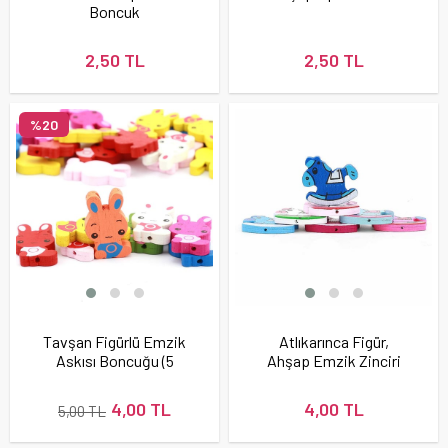
Boncuk
2,50 TL
2,50 TL
%20
Tavşan Figürlü Emzik
Atlıkarınca Figür,
Askısı Boncuğu (5
Ahşap Emzik Zinciri
adet)
Boncuğu
4,00 TL
4,00 TL
5,00 TL