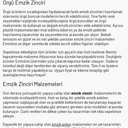
Örgü Emzik Zinciri
Örgü ürünlerin sıcaklığından faydalanarak farklı emzik zincirleri hazırlamak
isterseniz örgü boncuk modellerini tercih edebilirsiniz. Yine farklı renk
seçenekleri eşliğinde inceleyebileceğiniz örgü boncuklar ve örgü
malzemeler ile kullanışlı ve değişik emzik zincirleri elde edebilirsiniz. Ayrıca
plastik malzemelerden imal edilmiş biberon ya da emzik şeklinde
hazırlanmış tasarımlar da seçenekleriniz arasında yer alıyor. Bebek
temasını en güzel ve en net şekilde yansıtan emzik zinciri malzemeleri
Eminönü ve diğer semtlerde sıklıkla tercih edilen figürler olabiliyor.
Sepetinize eklediğiniz tüm ürünler için geçerli olan hızlı teslimat ilkemiz
kapsamında malzeme ihtiyacınızı kısa sürede karşılayabilirsiniz. Seçtiğiniz
ürünler Eminönü üzerinden yola çıkarak kapınıza kadar ulaşıyor. Sadece
İstanbul değil diğer kentlerden de sipariş verebilirsiniz. Tüm il ve ilçelere
kargo ile teslimat yapabiliyoruz. Uygun fiyat ve ödeme kolaylığı gibi
avantajlarımızı kaçırmayın!
Emzik Zinciri Malzemeleri
Son derece yumuşak bir yapıya sahip olan
emzik zinciri
malzemelerini de
sitemizde inceleyebilirsiniz. Hızlı ve kolay bir şekilde emzik askıları
yapmanızı sağlayacak olan ve pratiklik beklentisini de karşılamayı başaran
tasarım seçenekleri mutlaka göz atmanız gereken ürün modelleri arasında
bulunuyor. Canlı renkleri ile dikkat çeken bu tasarımları tek tıkla sepetinize
ekleyin.
Dayanıklı bir yapıya sahip olan
emzik askıs
ı malzemeleri en şık tasarımları