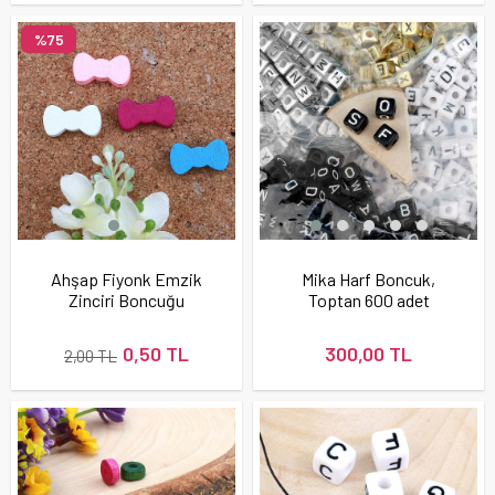
%75
Ahşap Fiyonk Emzik
Mika Harf Boncuk,
Zinciri Boncuğu
Toptan 600 adet
0,50 TL
300,00 TL
2,00 TL