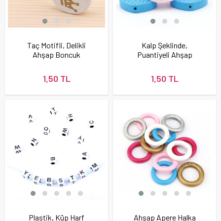
Taç Motifli, Delikli
Kalp Şeklinde,
Ahşap Boncuk
Puantiyeli Ahşap
Emzik Askısı
Boncuğu
1,50 TL
1,50 TL
Plastik, Küp Harf
Ahşap Apere Halka