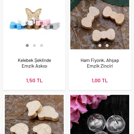
Kelebek Şeklinde
Ham Fiyonk, Ahşap
Emzik Askısı
Emzik Zinciri
Boncuğu
Boncuğu
1,50 TL
1,00 TL