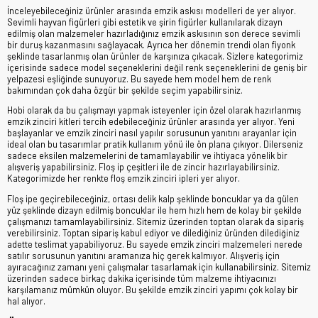
İnceleyebileceğiniz ürünler arasında emzik askısı modelleri de yer alıyor.
Sevimli hayvan figürleri gibi estetik ve şirin figürler kullanılarak dizayn
edilmiş olan malzemeler hazırladığınız emzik askısının son derece sevimli
bir duruş kazanmasını sağlayacak. Ayrıca her dönemin trendi olan fiyonk
şeklinde tasarlanmış olan ürünler de karşınıza çıkacak. Sizlere kategorimiz
içerisinde sadece model seçeneklerini değil renk seçeneklerini de geniş bir
yelpazesi eşliğinde sunuyoruz. Bu sayede hem model hem de renk
bakımından çok daha özgür bir şekilde seçim yapabilirsiniz.
Hobi olarak da bu çalışmayı yapmak isteyenler için özel olarak hazırlanmış
emzik zinciri kitleri tercih edebileceğiniz ürünler arasında yer alıyor. Yeni
başlayanlar ve emzik zinciri nasıl yapılır sorusunun yanıtını arayanlar için
ideal olan bu tasarımlar pratik kullanım yönü ile ön plana çıkıyor. Dilerseniz
sadece eksilen malzemelerini de tamamlayabilir ve ihtiyaca yönelik bir
alışveriş yapabilirsiniz. Floş ip çeşitleri ile de zincir hazırlayabilirsiniz.
Kategorimizde her renkte floş emzik zinciri ipleri yer alıyor.
Floş ipe geçirebileceğiniz, ortası delik kalp şeklinde boncuklar ya da gülen
yüz şeklinde dizayn edilmiş boncuklar ile hem hızlı hem de kolay bir şekilde
çalışmanızı tamamlayabilirsiniz. Sitemiz üzerinden toptan olarak da sipariş
verebilirsiniz. Toptan sipariş kabul ediyor ve dilediğiniz üründen dilediğiniz
adette teslimat yapabiliyoruz. Bu sayede emzik zinciri malzemeleri nerede
satılır sorusunun yanıtını aramanıza hiç gerek kalmıyor. Alışveriş için
ayıracağınız zamanı yeni çalışmalar tasarlamak için kullanabilirsiniz. Sitemiz
üzerinden sadece birkaç dakika içerisinde tüm malzeme ihtiyacınızı
karşılamanız mümkün oluyor. Bu şekilde emzik zinciri yapımı çok kolay bir
hal alıyor.