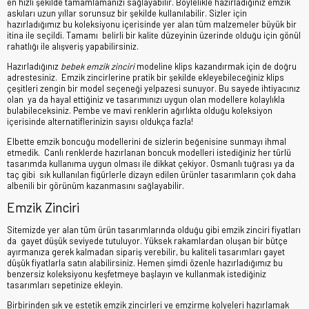
en hızlı şekilde tamamlamanızı sağlayabilir. Böylelikle hazırladığınız emzik
askıları uzun yıllar sorunsuz bir şekilde kullanılabilir. Sizler için
hazırladığımız bu koleksiyonu içerisinde yer alan tüm malzemeler büyük bir
itina ile seçildi. Tamamı belirli bir kalite düzeyinin üzerinde olduğu için gönül
rahatlığı ile alışveriş yapabilirsiniz.
Hazırladığınız
bebek emzik zinciri
modeline klips kazandırmak için de doğru
adrestesiniz. Emzik zincirlerine pratik bir şekilde ekleyebileceğiniz klips
çeşitleri zengin bir model seçeneği yelpazesi sunuyor. Bu sayede ihtiyacınız
olan ya da hayal ettiğiniz ve tasarımınızı uygun olan modellere kolaylıkla
bulabileceksiniz. Pembe ve mavi renklerin ağırlıkta olduğu koleksiyon
içerisinde alternatiflerinizin sayısı oldukça fazla!
Elbette emzik boncuğu modellerini de sizlerin beğenisine sunmayı ihmal
etmedik. Canlı renklerde hazırlanan boncuk modelleri istediğiniz her türlü
tasarımda kullanıma uygun olması ile dikkat çekiyor. Osmanlı tuğrası ya da
taç gibi sık kullanılan figürlerle dizayn edilen ürünler tasarımların çok daha
albenili bir görünüm kazanmasını sağlayabilir.
Emzik Zinciri
Sitemizde yer alan tüm ürün tasarımlarında olduğu gibi emzik zinciri fiyatları
da gayet düşük seviyede tutuluyor. Yüksek rakamlardan oluşan bir bütçe
ayırmanıza gerek kalmadan sipariş verebilir, bu kaliteli tasarımları gayet
düşük fiyatlarla satın alabilirsiniz. Hemen şimdi özenle hazırladığımız bu
benzersiz koleksiyonu keşfetmeye başlayın ve kullanmak istediğiniz
tasarımları sepetinize ekleyin.
Birbirinden şık ve estetik emzik zincirleri ve emzirme kolyeleri hazırlamak