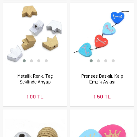
Metalik Renk, Taç
Prenses Baskılı, Kalp
Şeklinde Ahşap
Emzik Askısı
Emzik Zinciri
Boncuğu
Boncuğu
1,00 TL
1,50 TL