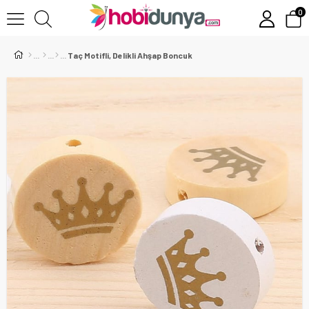
0
Taç Motifli, Delikli Ahşap Boncuk