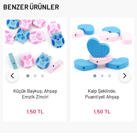
BENZER ÜRÜNLER
Küçük Baykuş, Ahşap
Kalp Şeklinde,
Emzik Zinciri
Puantiyeli Ahşap
Boncuğu
Emzik Askısı
Boncuğu
1,50 TL
1,50 TL