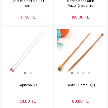
Çelik Misinalı Şiş 100
Kadife Kaplı Altın
cm
Vazo İğnedanlık
Kırmızı
31,50 TL
100,00 TL
Kaplama Şiş
Tahta - Bambu Şiş
30,00 TL
60,00 TL