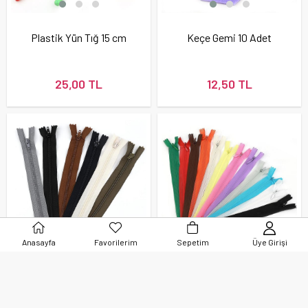
Plastik Yün Tığ 15 cm
Keçe Gemi 10 Adet
25,00 TL
12,50 TL
Anasayfa
Favorilerim
Sepetim
Üye Girişi
Pantolon Fermuarı 20
Etek Fermuarı (Gizli
cm
Fermuar) 20 cm