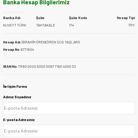
Banka Hesap Bilgilerimiz
Banka Adı
Şube
Şube Kodu
Hesap Tipi
KUVEYT TÜRK
TAHTAKALE
174
TRY
Hesap Adı
:
İBRAHİM ÖREN(ÖREN SÜS TAŞLARI)
Hesap No
:
6771604
IBAN No
:
TR80 0020 5000 0067 7160 4000 02
İletişim Formu
Adınız Soyadınız
E-posta Adresiniz