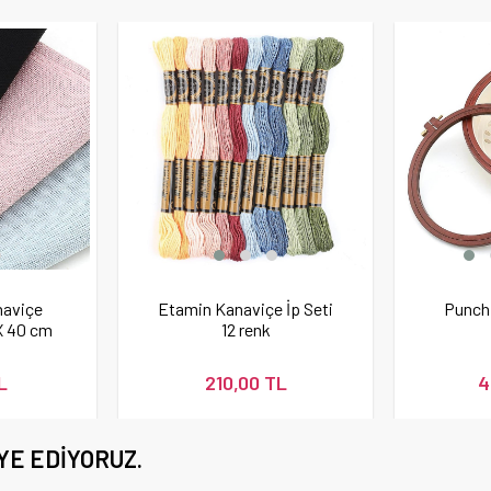
naviçe
Etamin Kanaviçe İp Seti
Punch
X 40 cm
12 renk
L
210,00 TL
4
YE EDIYORUZ.