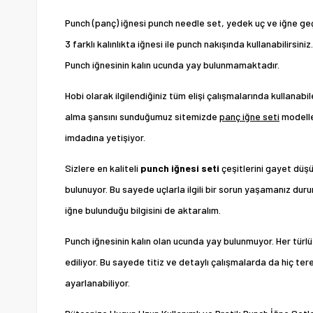
Punch (panç) iğnesi punch needle set, yedek uç ve iğne geçi
3 farklı kalınlıkta iğnesi ile punch nakışında kullanabilirsiniz.
Punch iğnesinin kalın ucunda yay bulunmamaktadır.
Hobi olarak ilgilendiğiniz tüm elişi çalışmalarında kullanab
alma şansını sunduğumuz sitemizde
panç iğne seti
modeller
imdadına yetişiyor.
Sizlere en kaliteli
punch iğnesi seti
çeşitlerini gayet düşü
bulunuyor. Bu sayede uçlarla ilgili bir sorun yaşamanız dur
iğne bulunduğu bilgisini de aktaralım.
Punch iğnesinin kalın olan ucunda yay bulunmuyor. Her türl
ediliyor. Bu sayede titiz ve detaylı çalışmalarda da hiç te
ayarlanabiliyor.