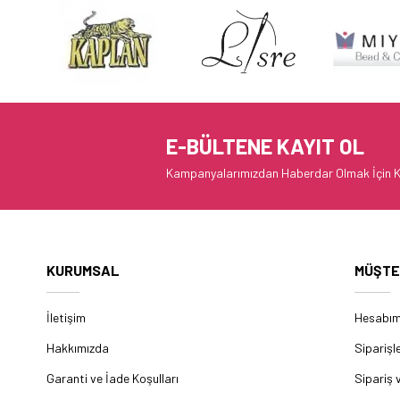
E-BÜLTENE KAYIT OL
Kampanyalarımızdan Haberdar Olmak İçin K
KURUMSAL
MÜŞTE
İletişim
Hesabı
Hakkımızda
Siparişl
Garanti ve İade Koşulları
Sipariş 