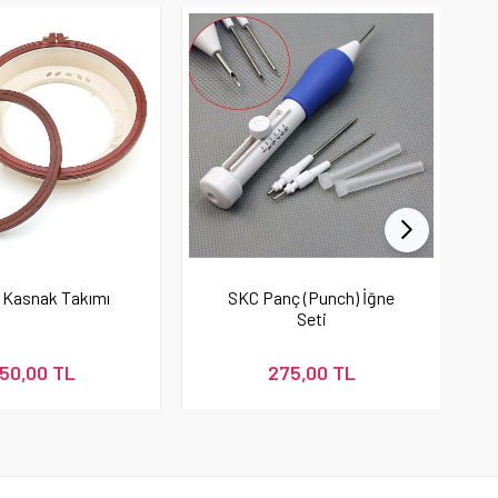
 Kasnak Takımı
SKC Panç (Punch) İğne
Seti
50,00 TL
275,00 TL