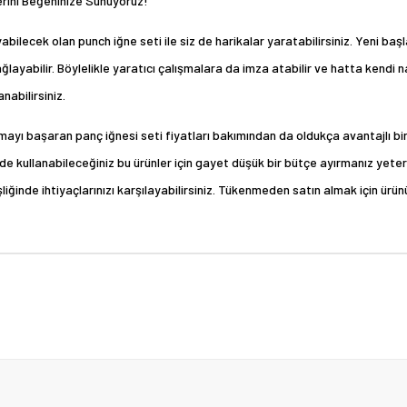
erini Beğeninize Sunuyoruz!
abilecek olan punch iğne seti ile siz de harikalar yaratabilirsiniz. Yeni baş
layabilir. Böylelikle yaratıcı çalışmalara da imza atabilir ve hatta kendi nak
anabilirsiniz.
ılamayı başaran panç iğnesi seti fiyatları bakımından da oldukça avantajlı b
de kullanabileceğiniz bu ürünler için gayet düşük bir bütçe ayırmanız yeterl
şliğinde ihtiyaçlarınızı karşılayabilirsiniz. Tükenmeden satın almak için ür