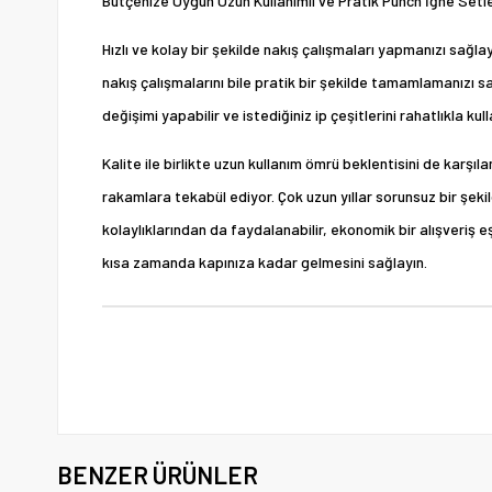
Bütçenize Uygun Uzun Kullanımlı ve Pratik Punch İğne Setl
Hızlı ve kolay bir şekilde nakış çalışmaları yapmanızı sağlay
nakış çalışmalarını bile pratik bir şekilde tamamlamanızı sağ
değişimi yapabilir ve istediğiniz ip çeşitlerini rahatlıkla kull
Kalite ile birlikte uzun kullanım ömrü beklentisini de karş
rakamlara tekabül ediyor. Çok uzun yıllar sorunsuz bir şekil
kolaylıklarından da faydalanabilir, ekonomik bir alışveriş e
kısa zamanda kapınıza kadar gelmesini sağlayın.
BENZER ÜRÜNLER