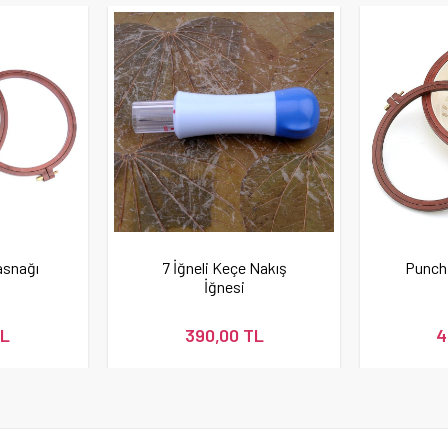
asnağı
7 İğneli Keçe Nakış
Punch
İğnesi
TL
390,00 TL
4