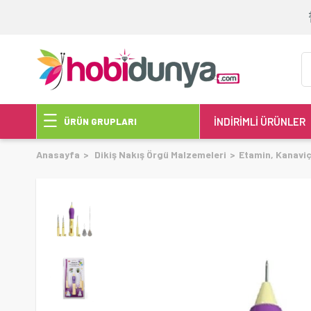
İNDİRİMLİ ÜRÜNLER
ÜRÜN GRUPLARI
Anasayfa
Dikiş Nakış Örgü Malzemeleri
Etamin, Kanavi