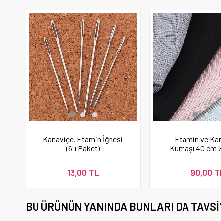
Kanaviçe, Etamin İğnesi
Etamin ve Ka
(6'lı Paket)
Kumaşı 40 cm 
13,00 TL
90,00 T
BU ÜRÜNÜN YANINDA BUNLARI DA TAVSI