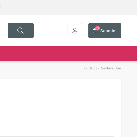
T
0
Sepetim
< < Önceki Sayfaya Dön