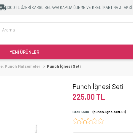
1000 TL ÜZERİ KARGO BEDAVA! KAPIDA ÖDEME VE KREDİ KARTINA 3 TAKSİ
YENİ ÜRÜNLER
çe, Punch Malzemeleri
Punch İğnesi Seti
Punch İğnesi Seti
225,00 TL
Stok Kodu
(punch-igne-seti-01)