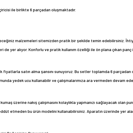
ricisi ile birlikte 6 parçadan oluşmaktadır.
ileceğiniz malzemeleri sitemizden pratik bir şekilde temin edebilirsiniz. İh
i de yer alıyor. Konforlu ve pratik kullanım özelliği ile ön plana çıkan panç 
k fiyatlarla satın alma şansını sunuyoruz. Bu setler toplamda 6 parçadan o
umunda yedek ucu kullanabilir ve çalışmalarımıza ara vermeden devam edebilir
ü kumaş üzerine nakış çalışmasını kolaylıkla yapmanızı sağlayacak olan pu
reddüt etmeden bu ürün modelini kullanabilirsiniz. Aparatın üzerinde yer ala