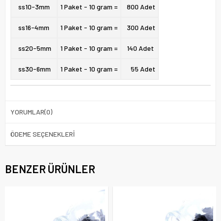
ss10-
3mm
1 Paket - 10 gram =
800 Adet
ss16-
4mm
1 Paket - 10 gram =
300 Adet
ss20-
5mm
1 Paket - 10 gram =
140 Adet
ss30-
6mm
1 Paket - 10 gram =
55 Adet
YORUMLAR
(0)
ÖDEME SEÇENEKLERI
BENZER ÜRÜNLER