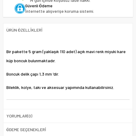
14 gün içinde koşulsuz iade hakkı.
Güvenli Ödeme
İnternette alışverişe koruma sistemi.
ÜRÜN ÖZELLIKLERI
Bir pakette 5 gram (yaklaşık 110 adet) açık mavi renk miyuki kare
küp boncuk bulunmaktadır.
Boncuk delik çapı 1,3 mm 'dir.
Bileklik, kolye, takı ve aksesuar yapımında kullanabilirsiniz.
YORUMLAR
(0)
ÖDEME SEÇENEKLERI