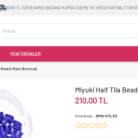
1000 TL ÜZERİ KARGO BEDAVA! KAPIDA ÖDEME VE KREDİ KARTINA 3 TAKSİ
YENİ ÜRÜNLER
a Bead Mavi Boncuk
Miyuki Half Tila Bea
210,00 TL
Stok Kodu
(MYK-HTL31)