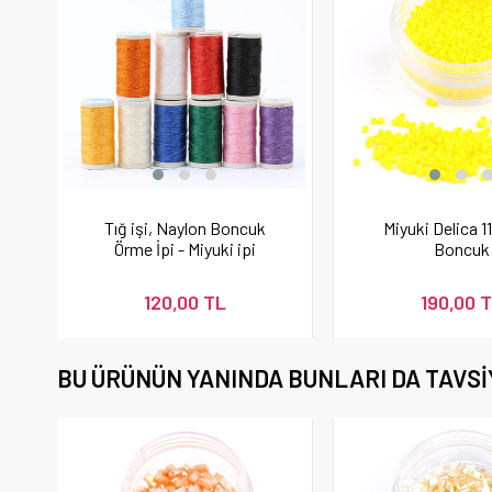
Tığ işi, Naylon Boncuk
Miyuki Delica 11
Örme İpi - Miyuki ipi
Boncuk
120,00 TL
190,00 
BU ÜRÜNÜN YANINDA BUNLARI DA TAVSI