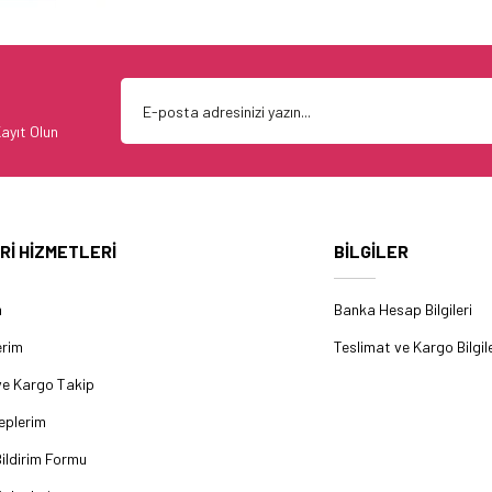
ayıt Olun
Rİ HİZMETLERİ
BİLGİLER
m
Banka Hesap Bilgileri
erim
Teslimat ve Kargo Bilgile
ve Kargo Takip
eplerim
ildirim Formu