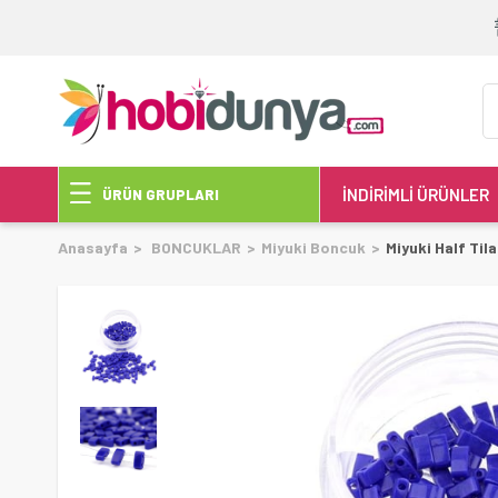
İNDİRİMLİ ÜRÜNLER
ÜRÜN GRUPLARI
Anasayfa
BONCUKLAR
Miyuki Boncuk
Miyuki Half Til