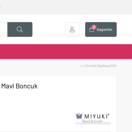
T
0
Sepetim
< < Önceki Sayfaya Dön
d Mavi Boncuk