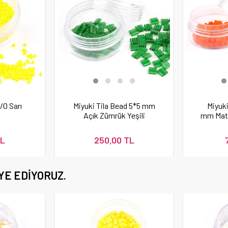
/0 Sarı
Miyuki Tila Bead 5*5 mm
Miyuk
Açık Zümrük Yeşili
mm Mat
Boncuk
TL
250,00 TL
YE EDIYORUZ.