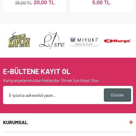
20,00 TL
5,00 TL
25,00 TL
E-BÜLTENE KAYIT OL
Kampanyalarımızdan Haberdar Olmak İçin Kayıt Olun
Gönder
KURUMSAL