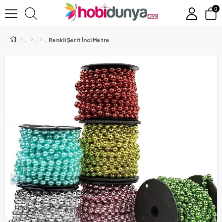
0
Renkli Şerit İnci Metre