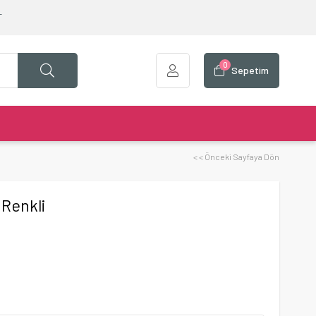
T
0
Sepetim
< < Önceki Sayfaya Dön
 Renkli