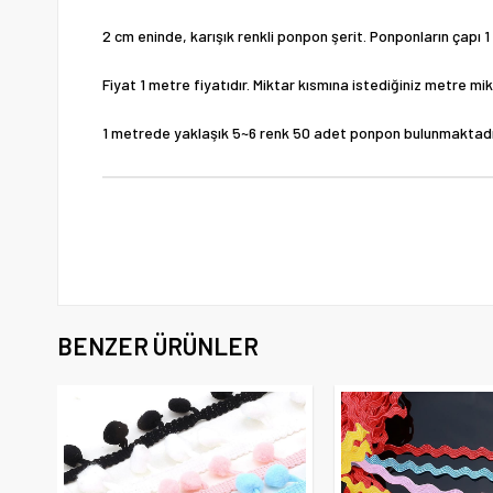
2 cm eninde, karışık renkli ponpon şerit. Ponponların çapı 1 
Fiyat 1 metre fiyatıdır. Miktar kısmına istediğiniz metre mikt
1 metrede yaklaşık 5~6 renk 50 adet ponpon bulunmaktadı
BENZER ÜRÜNLER