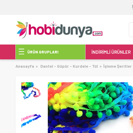
İNDİRİMLİ ÜRÜNLER
ÜRÜN GRUPLARI
Anasayfa
Dantel - Güpür - Kurdele - Tül
İşleme Şeritler