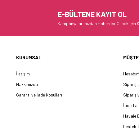
E-BÜLTENE KAYIT OL
Kampanyalarımızdan Haberdar Olmak İçin K
KURUMSAL
MÜŞTE
İletişim
Hesabı
Hakkımızda
Siparişl
Garanti ve İade Koşulları
Sipariş 
İade Tal
Havale B
Destek T