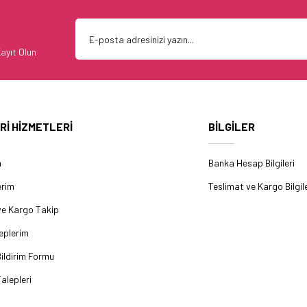
ayıt Olun
Rİ HİZMETLERİ
BİLGİLER
m
Banka Hesap Bilgileri
erim
Teslimat ve Kargo Bilgile
ve Kargo Takip
eplerim
ildirim Formu
alepleri