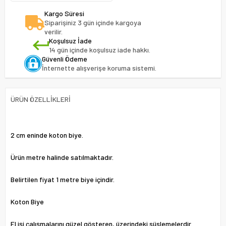
Kargo Süresi
Siparişiniz 3 gün içinde kargoya
verilir.
Koşulsuz İade
14 gün içinde koşulsuz iade hakkı.
Güvenli Ödeme
İnternette alışverişe koruma sistemi.
ÜRÜN ÖZELLIKLERI
2 cm eninde koton biye.
Ürün metre halinde satılmaktadır.
Belirtilen fiyat 1 metre biye içindir.
Koton Biye
El işi çalışmalarını güzel gösteren, üzerindeki süslemelerdir.