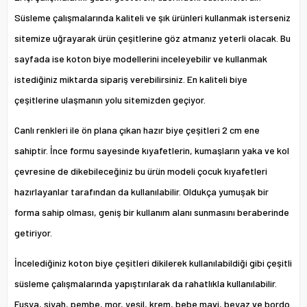
Süsleme çalışmalarında kaliteli ve şık ürünleri kullanmak isterseniz
sitemize uğrayarak ürün çeşitlerine göz atmanız yeterli olacak. Bu
sayfada ise koton biye modellerini inceleyebilir ve kullanmak
istediğiniz miktarda sipariş verebilirsiniz. En kaliteli biye
çeşitlerine ulaşmanın yolu sitemizden geçiyor.
Canlı renkleri ile ön plana çıkan hazır biye çeşitleri 2 cm ene
sahiptir. İnce formu sayesinde kıyafetlerin, kumaşların yaka ve kol
çevresine de dikebileceğiniz bu ürün modeli çocuk kıyafetleri
hazırlayanlar tarafından da kullanılabilir. Oldukça yumuşak bir
forma sahip olması, geniş bir kullanım alanı sunmasını beraberinde
getiriyor.
İncelediğiniz koton biye çeşitleri dikilerek kullanılabildiği gibi çeşitli
süsleme çalışmalarında yapıştırılarak da rahatlıkla kullanılabilir.
Fuşya, siyah, pembe, mor, yeşil, krem, bebe mavi, beyaz ve bordo