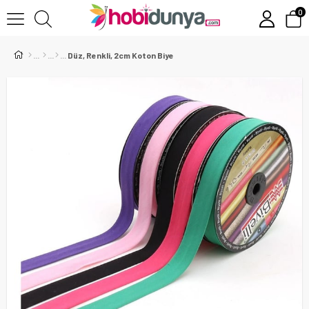
0
Düz, Renkli, 2cm Koton Biye