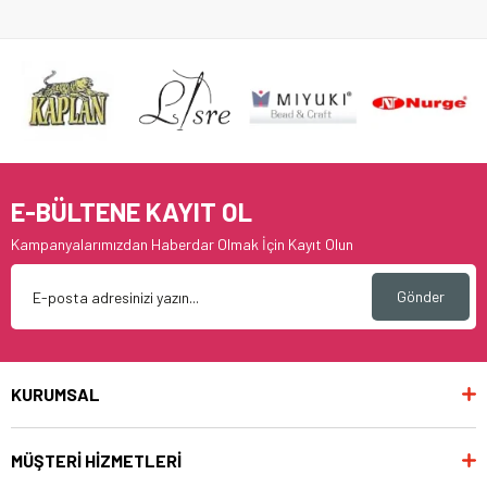
E-BÜLTENE KAYIT OL
Kampanyalarımızdan Haberdar Olmak İçin Kayıt Olun
Gönder
KURUMSAL
MÜŞTERİ HİZMETLERİ