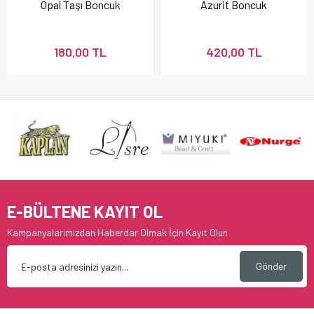
Opal Taşı Boncuk
Azurit Boncuk
180,00 TL
420,00 TL
E-BÜLTENE KAYIT OL
Kampanyalarımızdan Haberdar Olmak İçin Kayıt Olun
Gönder