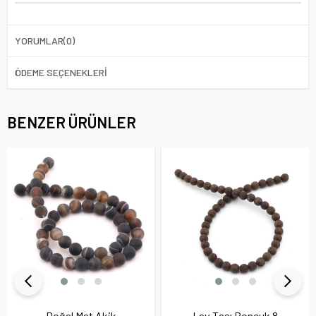
YORUMLAR
(0)
ÖDEME SEÇENEKLERI
BENZER ÜRÜNLER
Doğal Mat Akik
Lav Taşı Boncuk 8