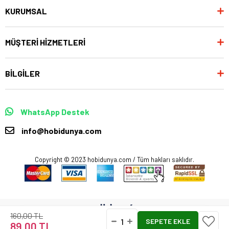
KURUMSAL
MÜŞTERİ HİZMETLERİ
BİLGİLER
WhatsApp Destek
info@hobidunya.com
Copyright © 2023 hobidunya.com / Tüm hakları saklıdır.
160,00 TL
89,00 TL