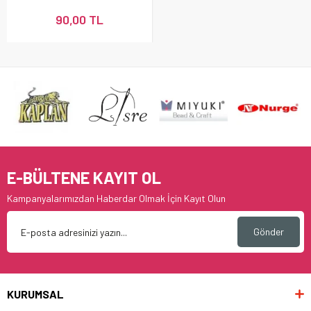
90,00 TL
E-BÜLTENE KAYIT OL
Kampanyalarımızdan Haberdar Olmak İçin Kayıt Olun
Gönder
KURUMSAL