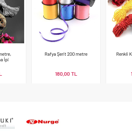
metre,
Rafya Şerit 200 metre
Renkli K
a İpi
L
180,00 TL