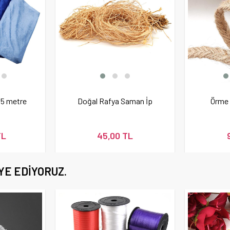
,5 metre
Doğal Rafya Saman İp
Örme J
TL
45,00 TL
YE EDIYORUZ.