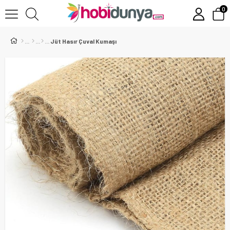
0
Jüt Hasır Çuval Kumaşı