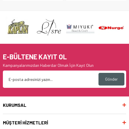
E-BÜLTENE KAYIT OL
Kampanyalarımızdan Haberdar Olmak İçin Kayıt Olun
Gönder
KURUMSAL
MÜŞTERİ HİZMETLERİ