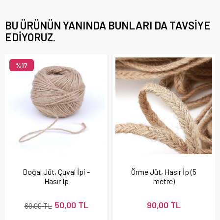
BU ÜRÜNÜN YANINDA BUNLARI DA TAVSIYE
EDIYORUZ.
%17
Doğal Jüt, Çuval İpi -
Örme Jüt, Hasır İp (5
Hasır Ip
metre)
50,00 TL
90,00 TL
60,00 TL