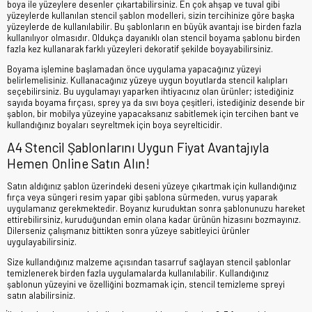
boya ile yüzeylere desenler çıkartabilirsiniz. En çok ahşap ve tuval gibi
yüzeylerde kullanılan stencil şablon modelleri, sizin tercihinize göre başka
yüzeylerde de kullanılabilir. Bu şablonların en büyük avantajı ise birden fazla
kullanılıyor olmasıdır. Oldukça dayanıklı olan stencil boyama şablonu birden
fazla kez kullanarak farklı yüzeyleri dekoratif şekilde boyayabilirsiniz.
Boyama işlemine başlamadan önce uygulama yapacağınız yüzeyi
belirlemelisiniz. Kullanacağınız yüzeye uygun boyutlarda stencil kalıpları
seçebilirsiniz. Bu uygulamayı yaparken ihtiyacınız olan ürünler; istediğiniz
sayıda boyama fırçası, sprey ya da sıvı boya çeşitleri, istediğiniz desende bir
şablon, bir mobilya yüzeyine yapacaksanız sabitlemek için tercihen bant ve
kullandığınız boyaları seyreltmek için boya seyrelticidir.
A4 Stencil Şablonlarını Uygun Fiyat Avantajıyla
Hemen Online Satın Alın!
Satın aldığınız şablon üzerindeki deseni yüzeye çıkartmak için kullandığınız
fırça veya süngeri resim yapar gibi şablona sürmeden, vuruş yaparak
uygulamanız gerekmektedir. Boyanız kuruduktan sonra şablonunuzu hareket
ettirebilirsiniz, kuruduğundan emin olana kadar ürünün hizasını bozmayınız.
Dilerseniz çalışmanız bittikten sonra yüzeye sabitleyici ürünler
uygulayabilirsiniz.
Size kullandığınız malzeme açısından tasarruf sağlayan stencil şablonlar
temizlenerek birden fazla uygulamalarda kullanılabilir. Kullandığınız
şablonun yüzeyini ve özelliğini bozmamak için, stencil temizleme spreyi
satın alabilirsiniz.