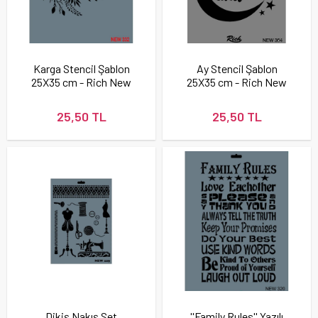
Karga Stencil Şablon
Ay Stencil Şablon
25X35 cm - Rich New
25X35 cm - Rich New
332
364
25,50 TL
25,50 TL
Dikiş Nakış Set
''Family Rules'' Yazılı