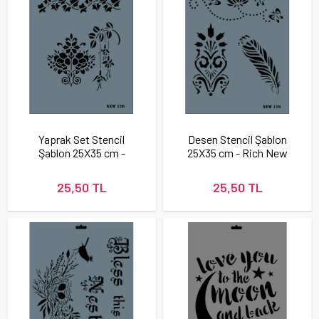
Yaprak Set Stencil
Desen Stencil Şablon
Şablon 25X35 cm -
25X35 cm - Rich New
Rich New 120
119
25,50 TL
25,50 TL