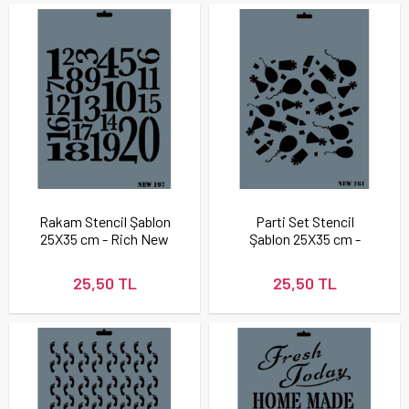
Rakam Stencil Şablon
Parti Set Stencil
25X35 cm - Rich New
Şablon 25X35 cm -
197
Rich New 261
25,50 TL
25,50 TL