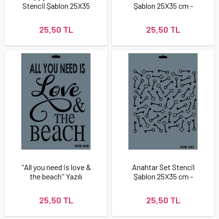
Stencil Şablon 25X35
Şablon 25X35 cm -
cm - Rich New 271
Rich New 255
25,50 TL
25,50 TL
''All you need is love &
Anahtar Set Stencil
the beach'' Yazılı
Şablon 25X35 cm -
Stencil Şablon 25X35
Rich New 263
cm - Rich New 269
25,50 TL
25,50 TL