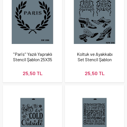
''Paris'' Yazılı Yapraklı
Koltuk ve Ayakkabı
Stencil Şablon 25X35
Set Stencil Şablon
cm - Rich New 299
25X35 cm - Rich New
290
25,50 TL
25,50 TL