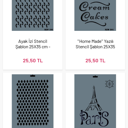
Ayak İzi Stencil
''Home Made'' Yazılı
Şablon 25X35 cm -
Stencil Şablon 25X35
Rich New 190
cm - Rich New 201
25,50 TL
25,50 TL