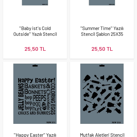
''Baby ist's Cold
''Summer Time'' Yazılı
Outside'' Yazılı Stencil
Stencil Şablon 25X35
Şablon 25X35 cm -
cm - Rich New 278
Rich New 277
25,50 TL
25,50 TL
''Happy Easter'' Yazılı
Mutfak Aletleri Stencil