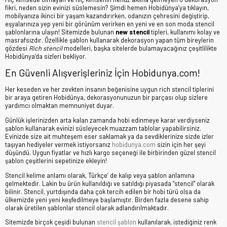
fikri, neden sizin evinizi süslemesin? Şimdi hemen Hobidünya’ya tıklayın,
mobilyanıza ikinci bir yaşam kazandırırken, odanızın çehresini değiştirip,
eşyalarınıza yep yeni bir görünüm verirken en yeni ve en son moda stencil
şablonlarına ulaşın! Sitemizde bulunan
new stencil
tipleri, kullanımı kolay ve
masrafsızdır. Özellikle şablon kullanarak dekorasyon yapan tüm bireylerin
gözdesi
Rich stencil
modelleri, başka sitelerde bulamayacağınız çeşitlilikte
Hobidünya’da sizleri bekliyor.
En Güvenli Alışverişleriniz İçin Hobidunya.com!
Her keseden ve her zevkten insanın beğenisine uygun rich stencil tiplerini
bir araya getiren Hobidünya, dekorasyonunuzun bir parçası olup sizlere
yardımcı olmaktan memnuniyet duyar.
Günlük işlerinizden arta kalan zamanda hobi edinmeye karar verdiyseniz
şablon kullanarak evinizi süsleyecek muazzam tablolar yapabilirsiniz.
Evinizde size ait muhteşem eser saklamak ya da sevdiklerinize sizde izler
taşıyan hediyeler vermek istiyorsanız
hobidunya.com
sizin için her şeyi
düşündü. Uygun fiyatlar ve hızlı kargo seçeneği ile birbirinden güzel stencil
şablon çeşitlerini sepetinize ekleyin!
Stencil kelime anlamı olarak, Türkçe’ de kalıp veya şablon anlamına
gelmektedir. Lakin bu ürün kullanıldığı ve satıldığı piyasada “stencil” olarak
bilinir. Stencil, yurtdışında daha çok tercih edilen bir hobi türü olsa da
ülkemizde yeni yeni keşfedilmeye başlamıştır. Birden fazla desene sahip
olarak üretilen şablonlar stencil olarak adlandırılmaktadır.
Sitemizde birçok çeşidi bulunan
stencil şablon
kullanılarak, istediğiniz renk