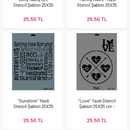
Stencil Şablon 25X35
Stencil Şablon 25X35
cm - Rich New 229
cm - Rich New 320
25,50 TL
25,50 TL
''Sunshine'' Yazılı
''Love'' Yazılı Stencil
Stencil Şablon 25X35
Şablon 25X35 cm -
cm - Rich New 331
Rich New 394
25,50 TL
25,50 TL