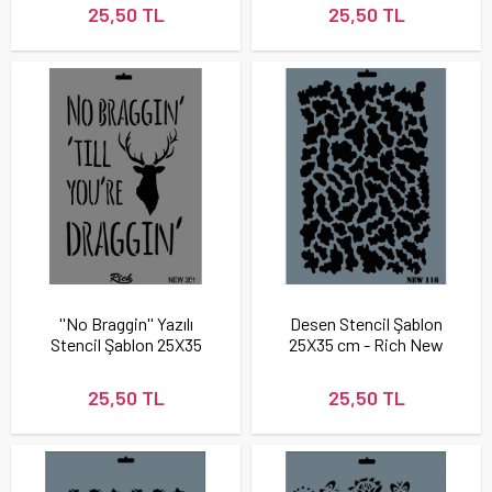
25,50 TL
25,50 TL
''No Braggin'' Yazılı
Desen Stencil Şablon
Stencil Şablon 25X35
25X35 cm - Rich New
cm - Rich New 361
116
25,50 TL
25,50 TL