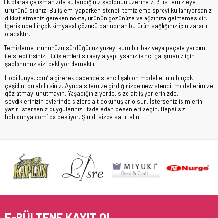
İlk olarak çalışmanızda kullandığınız şablonun üzerine 2-3 fıs temizleye
ürününü sıkınız. Bu işlemi yaparken stencil temizleme spreyi kullanıyorsanız
dikkat etmeniz gereken nokta, ürünün gözünüze ve ağzınıza gelmemesidir.
İçerisinde birçok kimyasal çözücü barındıran bu ürün sağlığınız için zararlı
olacaktır.
Temizleme ürününüzü sürdüğünüz yüzeyi kuru bir bez veya peçete yardımı
ile silebilirsiniz. Bu işlemleri sırasıyla yaptıysanız ikinci çalışmanız için
şablonunuz sizi bekliyor demektir.
Hobidunya.com’ a girerek cadence stencil şablon modellerinin birçok
çeşidini bulabilirsiniz. Ayrıca sitemize girdiğinizde new stencil modellerimize
göz atmayı unutmayın. Yaşadığınız yerde, size ait iş yerlerinizde,
sevdiklerinizin evlerinde sizlere ait dokunuşlar olsun. İsterseniz isimlerini
yazın isterseniz duygularınızı ifade eden desenleri seçin. Hepsi sizi
hobidunya.com’ da bekliyor. Şimdi sizde satın alın!
E-BÜLTENE KAYIT OL