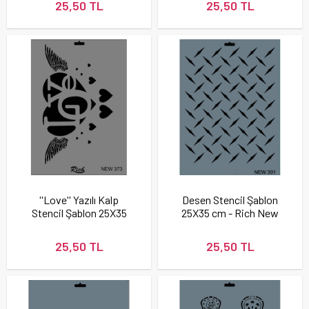
25,50 TL
25,50 TL
''Love'' Yazılı Kalp
Desen Stencil Şablon
Stencil Şablon 25X35
25X35 cm - Rich New
cm - Rich New 373
301
25,50 TL
25,50 TL