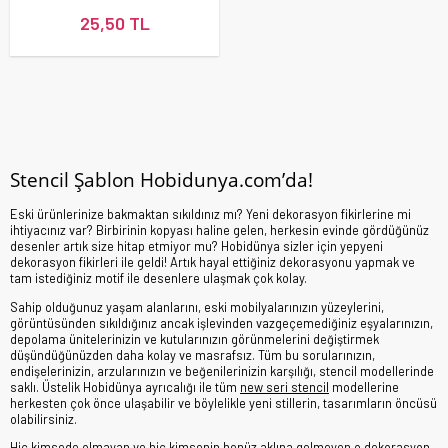
25,50 TL
Stencil Şablon Hobidunya.com’da!
Eski ürünlerinize bakmaktan sıkıldınız mı? Yeni dekorasyon fikirlerine mi
ihtiyacınız var? Birbirinin kopyası haline gelen, herkesin evinde gördüğünüz
desenler artık size hitap etmiyor mu? Hobidünya sizler için yepyeni
dekorasyon fikirleri ile geldi! Artık hayal ettiğiniz dekorasyonu yapmak ve
tam istediğiniz motif ile desenlere ulaşmak çok kolay.
Sahip olduğunuz yaşam alanlarını, eski mobilyalarınızın yüzeylerini,
görüntüsünden sıkıldığınız ancak işlevinden vazgeçemediğiniz eşyalarınızın,
depolama ünitelerinizin ve kutularınızın görünmelerini değiştirmek
düşündüğünüzden daha kolay ve masrafsız. Tüm bu sorularınızın,
endişelerinizin, arzularınızın ve beğenilerinizin karşılığı, stencil modellerinde
saklı. Üstelik Hobidünya ayrıcalığı ile tüm
new seri stencil
modellerine
herkesten çok önce ulaşabilir ve böylelikle yeni stillerin, tasarımların öncüsü
olabilirsiniz.
Hiç kimsede olmayan ve hiç kimsenin henüz aklına gelmeyen o dekorasyon