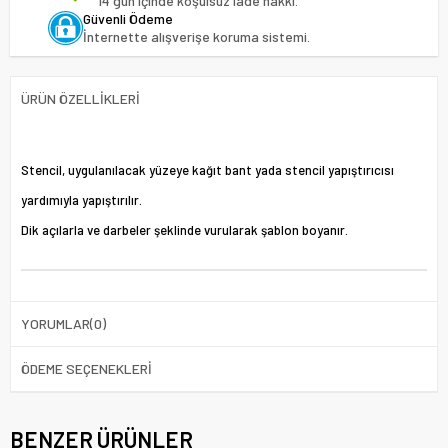
14 gün içinde koşulsuz iade hakkı.
Güvenli Ödeme
İnternette alışverişe koruma sistemi.
ÜRÜN ÖZELLIKLERI
Stencil, uygulanılacak yüzeye kağıt bant yada stencil yapıştırıcısı
yardımıyla yapıştırılır.
Dik açılarla ve darbeler şeklinde vurularak şablon boyanır.
YORUMLAR
(0)
ÖDEME SEÇENEKLERI
BENZER ÜRÜNLER