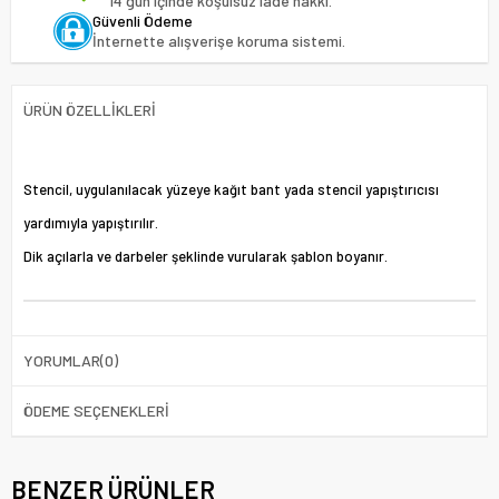
14 gün içinde koşulsuz iade hakkı.
Güvenli Ödeme
İnternette alışverişe koruma sistemi.
ÜRÜN ÖZELLIKLERI
Stencil, uygulanılacak yüzeye kağıt bant yada stencil yapıştırıcısı
yardımıyla yapıştırılır.
Dik açılarla ve darbeler şeklinde vurularak şablon boyanır.
YORUMLAR
(0)
ÖDEME SEÇENEKLERI
BENZER ÜRÜNLER