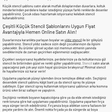
Küçük stencil şablonu satın alarak mutfak dolaplarından duvarlara, koltuk
minderlerinden perdelere kadar istediğiniz yüzeye farklı renklerde desenler
yapabilirsiniz. Çocuk odası hazırlamak istiyorsanız kelebek stencil
kullanabilirsiniz.
Çeşitli Küçük Stencil Şablonlarını Uygun Fiyat
Avantajıyla Hemen Online Satın Alın!
Duvarlarınıza karanlıkta parlayan boyalar ve
yıldız stencil
ile bir gökyüzü
yapabilirsiniz. Stencil yıldız sadece sizin değil çocuklarınızın da ilgisini
çekecektir. Bu ürünler görsel açıdan sizi memnun etmenin yanında
sevdiklerinizle de zaman geçirirken eğlenmenizi sağlayacaktır.
Çiçekleri seviyorsanız kıyafetlerinize, perdelerinize ya da koltuklarınıza gül
stencil ile birbirinden güzel ve renkli güller yapabilirsiniz.
Stencil
satın alarak
yapacağınız pek çok şeyi sizin hayal gücünüze bırakıyoruz!
Minimal stencil
ile hayallerinize siz karar verin!
Uygulama yapılacak yüzeyi işlemden önce temizleye dikkat edin. Seçtiğiniz
desendeki stencil şablonu kâğıt bant ya da stencil sprey ile yüzeye
sabitleyin. Eğer stencil sprey kullanmak istiyorsanız şablonun arka kısmına
ürünü sıkın biraz sallayın ve yapıştırın.
Seçtiğiniz renkteki boyanın kapatıcılığına göre ya da elde etmek istediğiniz
renk tonuna göre kat uygulaması yapabilirsiniz. Uygulama yaparken fırça
veya sünger tercih edebilirsiniz. Fırçanıza boya aldıktan sonra fazlasını bir
peçete yardımı ile alın. Önemli nokta fırçada ya da süngerde az boya