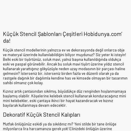
Küçük Stencil Şablonları Çeşitleri Hobidunya.com’
da!
Küçük stencil modellerinin yalnızca ev ve dekorasyonda değil onlarca obje
ve materyal üzerinde kullanılabildiğini biliyor muydunuz? Siz yeter ki isteyin!
Belki eski bir tişörtünüz, soluk mavi, yalnız başına kullanıldığında oldukça
eski ve paspal görünebilir. Ancak bu soluk mavi tişört üzerine yıldız stencil
kullanarak yarattığınız gökyüzüyle neden uzay modasının bir parçası haline
gelmesin? İsterseniz bir, isterseniz birden fazla ve düzenli olarak ya da
rastgele dağınık bir dağılımla kendine has ve kimsede olmayan bir tasarımın
sahibi olmanız çok kolay.
Kızınız artık çantasından sıkılmış, büyüdükçe düz renginden hoşlanmamaya
başlamış olabilir. Köşelerine kelebek stencil kullanarak konduracağınız mini
mini kelebekler, eski çantaya ikinci bir hayat kazandıracak ve kızınız
bayılarak kullanmaya devam edecektir.
Dekoratif Küçük Stencil Kalıpları
Mutfak önlüğünüz eskidi ya da sıkıldınız mı? Yeni stilde bir tane önlüğe
milyonlarca lira harcamanıza gerek yok! Elinizdeki önlüğün üzerine