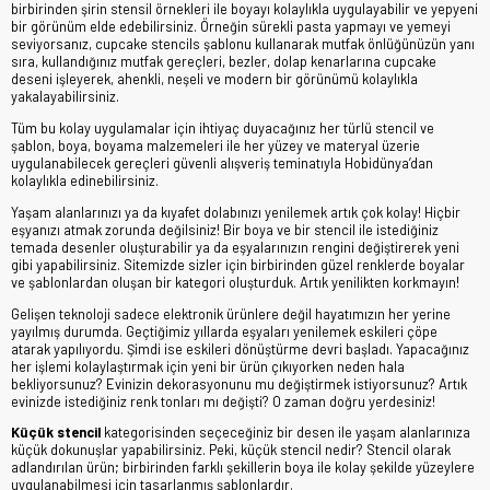
birbirinden şirin stensil örnekleri ile boyayı kolaylıkla uygulayabilir ve yepyeni
bir görünüm elde edebilirsiniz. Örneğin sürekli pasta yapmayı ve yemeyi
seviyorsanız, cupcake stencils şablonu kullanarak mutfak önlüğünüzün yanı
sıra, kullandığınız mutfak gereçleri, bezler, dolap kenarlarına cupcake
deseni işleyerek, ahenkli, neşeli ve modern bir görünümü kolaylıkla
yakalayabilirsiniz.
Tüm bu kolay uygulamalar için ihtiyaç duyacağınız her türlü stencil ve
şablon, boya, boyama malzemeleri ile her yüzey ve materyal üzerie
uygulanabilecek gereçleri güvenli alışveriş teminatıyla Hobidünya’dan
kolaylıkla edinebilirsiniz.
Yaşam alanlarınızı ya da kıyafet dolabınızı yenilemek artık çok kolay! Hiçbir
eşyanızı atmak zorunda değilsiniz! Bir boya ve bir stencil ile istediğiniz
temada desenler oluşturabilir ya da eşyalarınızın rengini değiştirerek yeni
gibi yapabilirsiniz. Sitemizde sizler için birbirinden güzel renklerde boyalar
ve şablonlardan oluşan bir kategori oluşturduk. Artık yenilikten korkmayın!
Gelişen teknoloji sadece elektronik ürünlere değil hayatımızın her yerine
yayılmış durumda. Geçtiğimiz yıllarda eşyaları yenilemek eskileri çöpe
atarak yapılıyordu. Şimdi ise eskileri dönüştürme devri başladı. Yapacağınız
her işlemi kolaylaştırmak için yeni bir ürün çıkıyorken neden hala
bekliyorsunuz? Evinizin dekorasyonunu mu değiştirmek istiyorsunuz? Artık
evinizde istediğiniz renk tonları mı değişti? O zaman doğru yerdesiniz!
Küçük stencil
kategorisinden seçeceğiniz bir desen ile yaşam alanlarınıza
küçük dokunuşlar yapabilirsiniz. Peki, küçük stencil nedir? Stencil olarak
adlandırılan ürün; birbirinden farklı şekillerin boya ile kolay şekilde yüzeylere
uygulanabilmesi için tasarlanmış şablonlardır.