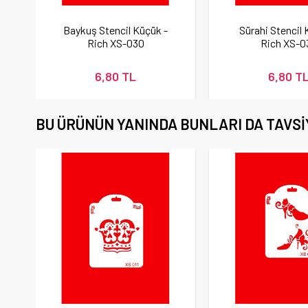
Baykuş Stencil Küçük -
Sürahi Stencil 
Rich XS-030
Rich XS-0
6,80 TL
6,80 T
BU ÜRÜNÜN YANINDA BUNLARI DA TAVSI