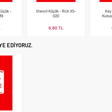
Küçük -
Stencil Küçük - Rich XS-
Key 
39
020
Kutusu
Küçük
L
6,80 TL
YE EDIYORUZ.