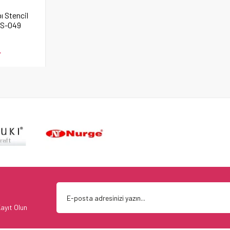
 Stencil
XS-049
L
ayıt Olun