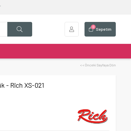
T
0
Sepetim
< < Önceki Sayfaya Dön
k - Rich XS-021