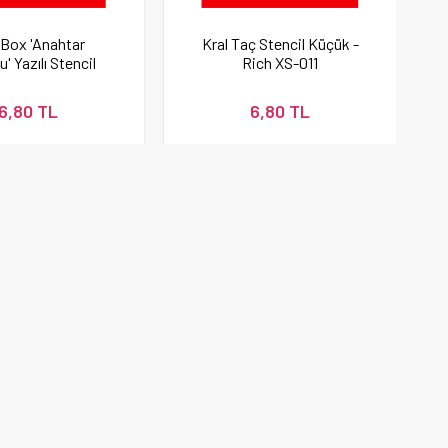
Box 'Anahtar
Kral Taç Stencil Küçük -
' Yazılı Stencil
Rich XS-011
 - Rich XS-055
6,80 TL
6,80 TL