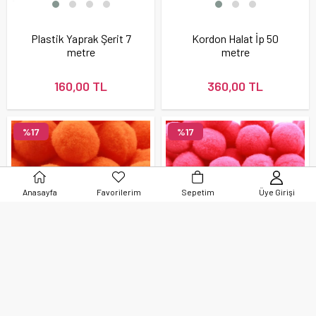
Plastik Yaprak Şerit 7
Kordon Halat İp 50
metre
metre
160,00 TL
360,00 TL
%17
%17
Anasayfa
Favorilerim
Sepetim
Üye Girişi
Turuncu Ponpon 50
Fuşya Ponpon 50
Adet
Adet