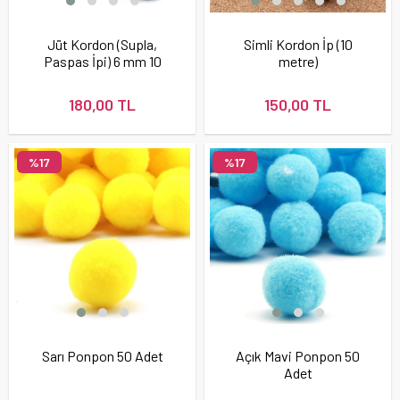
Jüt Kordon (Supla,
Simli Kordon İp (10
Paspas İpi) 6 mm 10
metre)
Metre
180,00 TL
150,00 TL
%17
%17
Sarı Ponpon 50 Adet
Açık Mavi Ponpon 50
Adet