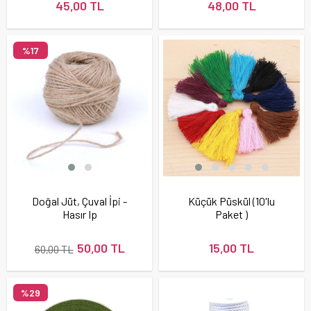
45,00 TL
48,00 TL
%17
Doğal Jüt, Çuval İpi -
Küçük Püskül (10'lu
Hasır Ip
Paket )
50,00 TL
15,00 TL
60,00 TL
%29