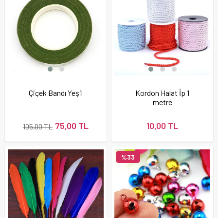
Çiçek Bandı Yeşil
Kordon Halat İp 1
metre
75,00 TL
10,00 TL
105,00 TL
%33