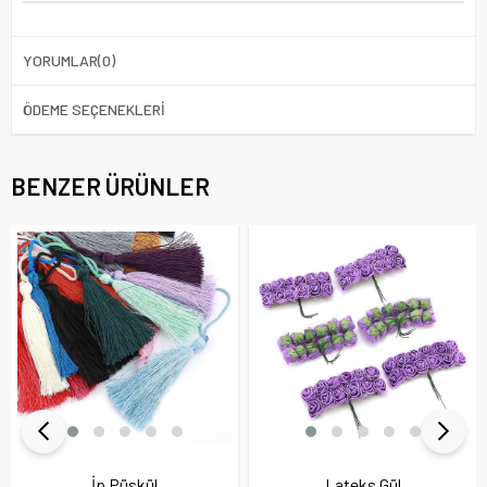
YORUMLAR
(0)
ÖDEME SEÇENEKLERI
BENZER ÜRÜNLER
İp Püskül
Lateks Gül