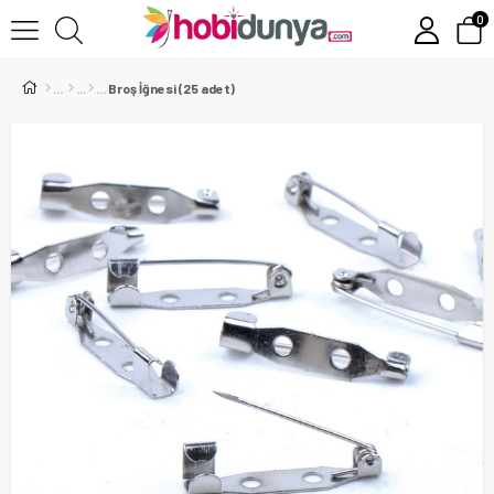
0
Broş İğnesi (25 adet)