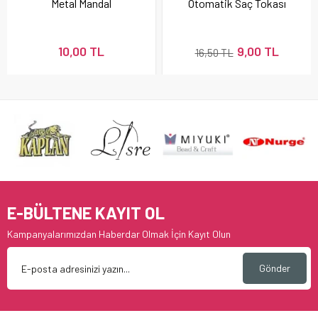
Metal Mandal
Otomatik Saç Tokası
10,00 TL
9,00 TL
16,50 TL
E-BÜLTENE KAYIT OL
Kampanyalarımızdan Haberdar Olmak İçin Kayıt Olun
Gönder