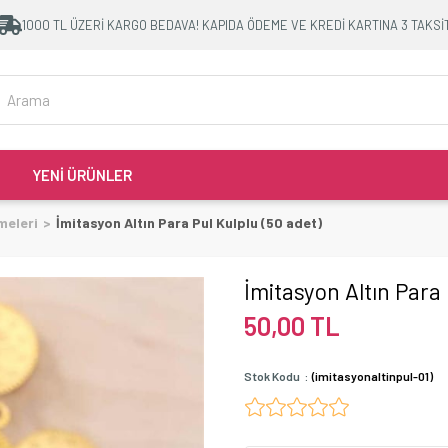
1000 TL ÜZERİ KARGO BEDAVA! KAPIDA ÖDEME VE KREDİ KARTINA 3 TAKSİ
YENİ ÜRÜNLER
meleri
İmitasyon Altın Para Pul Kulplu (50 adet)
İmitasyon Altın Para 
50,00 TL
Stok Kodu
(imitasyonaltinpul-01)