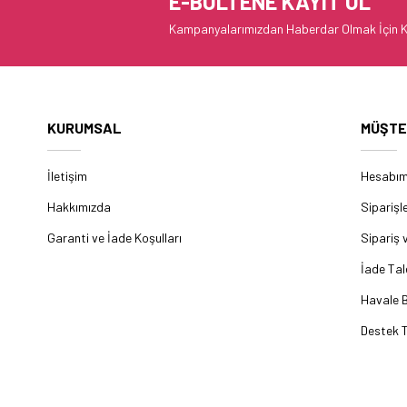
E-BÜLTENE KAYIT OL
Kampanyalarımızdan Haberdar Olmak İçin K
KURUMSAL
MÜŞTE
İletişim
Hesabı
Hakkımızda
Siparişl
Garanti ve İade Koşulları
Sipariş 
İade Tal
Havale B
Destek T