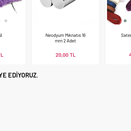
l
Neodyum Mıknatıs 16
Sate
mm 2 Adet
TL
20,00 TL
YE EDIYORUZ.