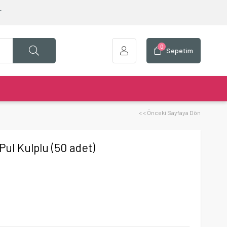
T
0
Sepetim
< < Önceki Sayfaya Dön
Pul Kulplu (50 adet)