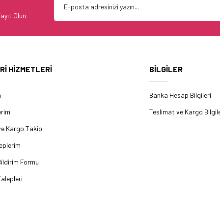
ayıt Olun
Rİ HİZMETLERİ
BİLGİLER
m
Banka Hesap Bilgileri
erim
Teslimat ve Kargo Bilgile
ve Kargo Takip
eplerim
ildirim Formu
alepleri