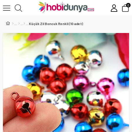
0
Küçük Zil Boncuk Renkli (10 adet)